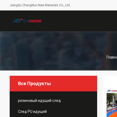
JiangSu ChangNuo New Materials Co., Ltd.
Главн
Все Продукты
резиновый идущий след
След PU идущий