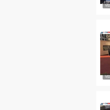
VI
VI