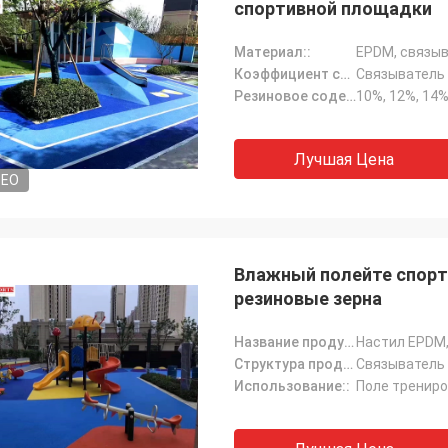
спортивной площадки
Материал::
EPDM, связыв
Коэффициент смешивания::
Связыватель P
Резиновое содержание зерна::
10%, 12%, 14%
Лучшая Цена
DEO
Влажный полейте спорт
резиновые зерна
Название продукта::
Настил EPDM
Структура продукта:::
Связыватель 
Использование::