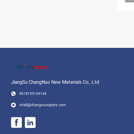
JiangSu ChangNuo New Materials Co., Ltd.
8618105169166
shell@changnuosports.com