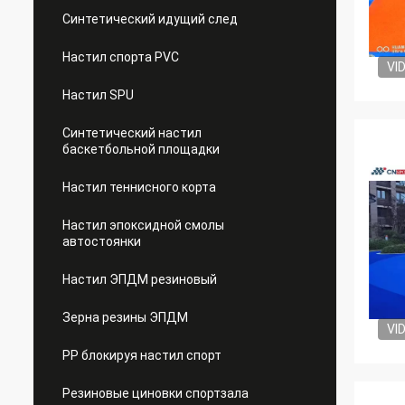
Синтетический идущий след
Настил спорта PVC
VI
Настил SPU
Синтетический настил
баскетбольной площадки
Настил теннисного корта
Настил эпоксидной смолы
автостоянки
Настил ЭПДМ резиновый
Зерна резины ЭПДМ
VI
PP блокируя настил спорт
Резиновые циновки спортзала