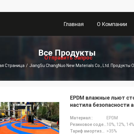
Главная
О Компании
描
Страница
述
Все Продукты
Отправить Запрос
ая Страница
/
JiangSu ChangNuo New Materials Co., Ltd. Продукты 
EPDM влажные льют сто
настила безопасности 
Материал::
EPDM
Резиновое содержание зерна::
10%, 12%, 14%
Тариф амортизации::
>35%