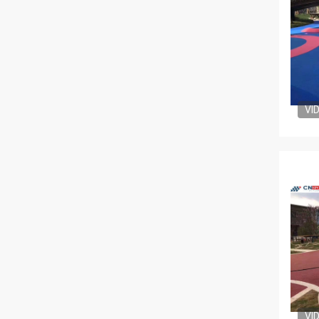
VI
VI