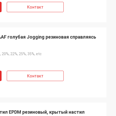
Контакт
AF голубая Jogging резиновая справляясь
, 20%, 22%, 25%, 35%, etc
Контакт
тил EPDM резиновый, крытый настил