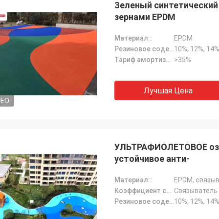
Зеленый синтетический
зернами EPDM
Материал::
EPDM
Резиновое содержание зерна::
10%, 12%, 14%
Тариф амортизации::
>35%
Лучшая Цена
DEO
УЛЬТРАФИОЛЕТОВОЕ озон
Джексон
устойчивое анти-
 CN благонадежная компания,
Материал::
EPDM, связыв
ечивают превосходные продукты
Коэффициент смешивания::
Связыватель P
га. Понадейтесь что мы имеем
Резиновое содержание зерна::
10%, 12%, 14%
срочное и стабилизированное
ничество со спорт CN!