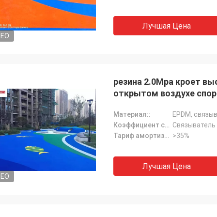
Лучшая Цена
DEO
резина 2.0Mpa кроет вы
открытом воздухе спор
Материал::
EPDM, связыв
Коэффициент смешивания::
Связыватель P
Тариф амортизации::
>35%
Лучшая Цена
DEO