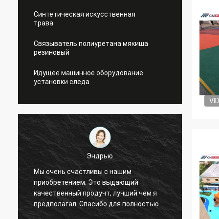
Синтетическая искусственная
трава
Связыватель полиуретана мякиша
резиновый
Идущее машинное оборудование
установки следа
VI
Эндрью
Мы очень счастливы с нашим
Спорт
ы
приобретением. Это выдающий
обесп
качественный продучт, лучший чем я
и услу
предполагал. Спасибо для полностью
долго
вашего предложения и хорошее
сотруд