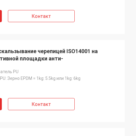
Контакт
скальзывание черепицей ISO14001 на
тивной площадки анти-
атель PU
U: Зерно EPDM = 1kg: 5.5kg или 1kg: 6kg
Контакт