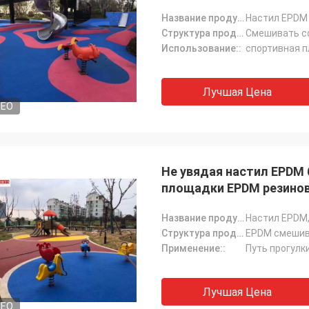
Название продукта::
Настил EPDM 
Структура продукта:::
Смешивать со
Использование::
спортивная п
Лучшая Цена
DEO
Не увядая настил EPDM
площадки EPDM резино
Название продукта::
Настил EPDM,
Структура продукта:::
EPDM смешив
Применение::
Лучшая Цена
DEO