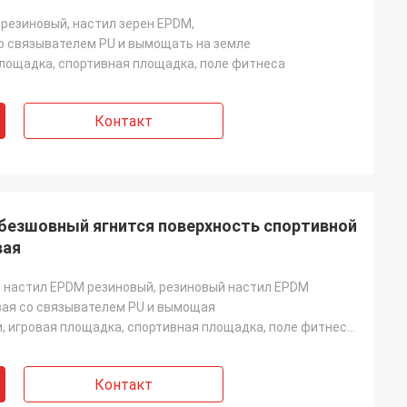
резиновый, настил зерен EPDM,
 связывателем PU и вымощать на земле
лощадка, спортивная площадка, поле фитнеса
Контакт
 безшовный ягнится поверхность спортивной
вая
 настил EPDM резиновый, резиновый настил EPDM
ая со связывателем PU и вымощая
Путь прогулки, игровая площадка, спортивная площадка, поле фитнеса, поле тренировки
Контакт