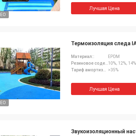
Лучшая Цена
DEO
Термоизоляция следа IA
Материал::
EPDM
Резиновое содержание зерна::
10%, 12%, 14%
Тариф амортизации::
>35%
Лучшая Цена
DEO
Звукоизоляционный нас