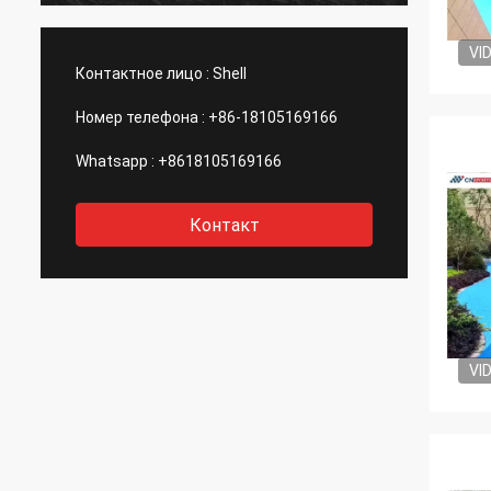
обслуживание, я надеюсь что мы
может иметь еще один шанс к
VI
сотрудничеству.
Контактное лицо :
Shell
Номер телефона :
+86-18105169166
Whatsapp :
+8618105169166
Контакт
VI