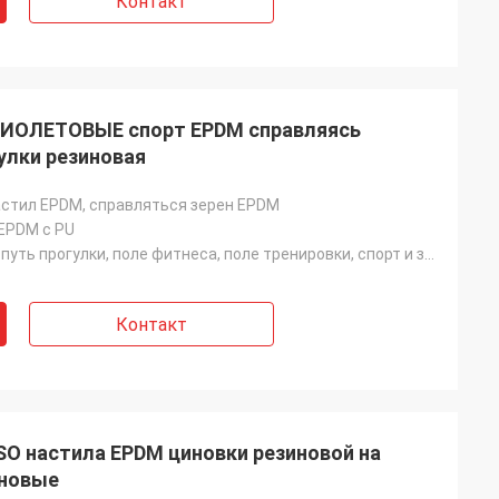
Контакт
ФИОЛЕТОВЫЕ спорт EPDM справляясь
улки резиновая
стил EPDM, справляться зерен EPDM
EPDM с PU
Jogging след, путь прогулки, поле фитнеса, поле тренировки, спорт и земля игры
Контакт
SO настила EPDM циновки резиновой на
иновые