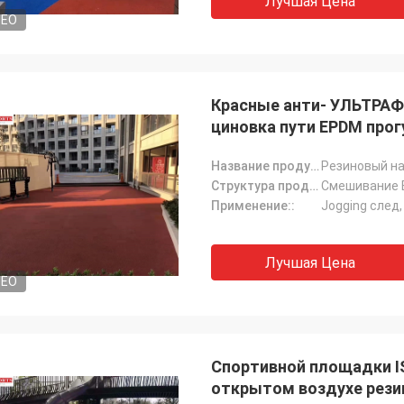
Лучшая Цена
DEO
Красные анти- УЛЬТРА
циновка пути EPDM прог
Название продукта::
Резиновый на
Структура продукта:::
Смешивание 
Применение::
Лучшая Цена
DEO
Спортивной площадки I
открытом воздухе рез