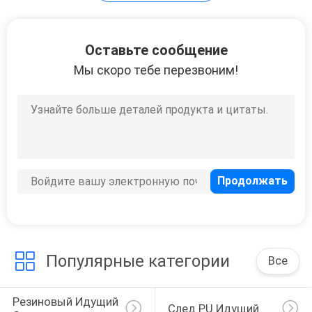
82
Оставьте сообщение
Мы скоро тебе перезвоним!
Настил SPU
137
Синтетический
настил
Популярные категории
Все
баскетбольной
Резиновый Идущий 
След PU Идущий