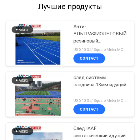
Лучшие продукты
Анти-
УЛЬТРАФИОЛЕТОВЫЙ
резиновый
атлетический след
US $10-35/ Square Meter MOQ:/
CONTACT
след системы
сэндвича 13мм идущий
US $10-35/ Square Meter MOQ:/
CONTACT
След IAAF
синтетический идущий