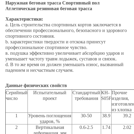
Наружная беговая трасса Спортивный пол
Атлетическая резиновая беговая трасса
Характеристики:
a. Цель строительства спортивных кортов заключается в
обеспечении профессионального, безопасного и здорового
спортивного состояния.
b. характеристики твердости и отскока принесут
профессиональное спортивное чувство.
в. подушка эффективно увеличивает абсорбцию ударов и
уменьшает частоту травм лодыжек, суставов и связок.
d. В то же время он должен уменьшать износ, вызванный
падением и несчастным случаем.
Данные физических свойств
Серийный
Испытательный
Стандартный
КН-
Прочие
число
проект
требования
S05F
изделия,
изготовле
из хлопка
1
Уровень поглощения
30-50
38.9
39.2
ударов, %
2
Вертикальная
0.6-2.5
1.74
2.02
деформация, мм