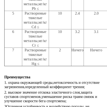
металлы,мг/кг
Pb ≤
5
Растворимые
10
2.4
2.0
тяжелые
металлы,мг/кг
Cd ≤
6
Растворимые
10
3.2
3.1
тяжелые
металлы,мг/кг
Cr ≤
7
Растворимые
2
Ничего
Ничего
тяжелые
металлы,мг/кг
Hg ≤
Преимущества
1. охрана окружающей среды,нетоксичность и отсутствие
загрязнения,определенный коэффициент трения;
2. высокое значение отскока эластичного слоя,защита
суставов спортсменов,уменьшение риска травм связок и
улучшение скорости бега спортсмена;
3Отличная устойчивость к воздействию погоды, не