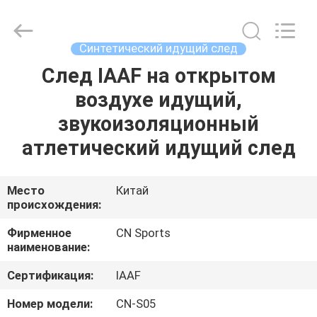
ChangNuo
New
Materials
Co.,
Ltd..
Синтетический идущий след
All
Rights
След IAAF на открытом
ДОМ
Reserved.
воздухе идущий,
ПРОДУКТЫ
звукоизоляционный
атлетический идущий след
О
НАС
Место
Китай
происхождения:
ПУТЕШЕСТВИЕ
Фирменное
CN Sports
наименование:
ФАБРИКИ
Сертификация:
IAAF
ПРОВЕРКА
Номер модели:
CN-S05