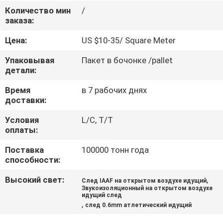
КАЧЕСТВА
Количество мин
/
заказа:
СВЯЖИТЕСЬ
Цена:
US $10-35/ Square Meter
МЫ
Упаковывая
Пакет в бочонке /pallet
детали:
СПРОСИТЕ
Время
в 7 рабочих днях
доставки:
ЦИТАТУ
Условия
L/C, T/T
оплаты:
КАРТА
Поставка
100000 тонн года
САЙТА
способности:
Высокий свет:
,
След IAAF на открытом воздухе идущий
PRIVACY
Звукоизоляционный на открытом воздухе
идущий след
POLICY
,
след 0.6mm атлетический идущий