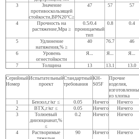
3
Значение
47
57
57
противоскользящей
стойкости,BPN20°C≥
4
Прочность на
0.5/0.4
0.8
0.4
растяжение,Mpa ≥
проницаемый
тип
5
Удлинение
40
76.7
46
натяжения,% ≥
6
Уровень
Я...
Я...
Я...
огнестойкости
7
Толщина
13
13.1
13.0
Серийный
Испытательный
Стандартный
КН-
Прочие
Номер
проект
требования
S05F
изделия,
изготовленны
из хлопка
1
Бензол,г/кг ≤
0.05
Ничего
Ничего
2
BTX,г/кг ≤
0.05
Ничего
Ничего
3
Толюевый
0.2
Ничего
Ничего
диизоцианат,%
≤
4
Растворимые
90
Ничего
Ничего
тяжелые