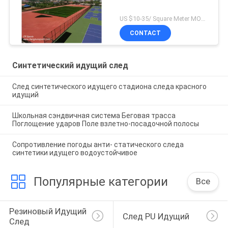
US $10-35/ Square Meter MOQ:/
CONTACT
Синтетический идущий след
След синтетического идущего стадиона следа красного
идущий
Школьная сэндвичная система Беговая трасса
Поглощение ударов Поле взлетно-посадочной полосы
Сопротивление погоды анти- статического следа
синтетики идущего водоустойчивое
Популярные категории
Все
Резиновый Идущий 
След PU Идущий
След