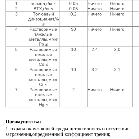
1
Бензол,г/кг ≤
0.05
Ничего
Ничего
2
BTX,г/кг ≤
0.05
Ничего
Ничего
3
Толюевый
0.2
Ничего
Ничего
диизоцианат,%
≤
4
Растворимые
90
Ничего
Ничего
тяжелые
металлы,мг/кг
Pb ≤
5
Растворимые
10
2.4
2.0
тяжелые
металлы,мг/кг
Cd ≤
6
Растворимые
10
3.2
3.1
тяжелые
металлы,мг/кг
Cr ≤
7
Растворимые
2
Ничего
Ничего
тяжелые
металлы,мг/кг
Hg ≤
Преимущества:
1. охрана окружающей среды,нетоксичность и отсутствие
загрязнения,определенный коэффициент трения;