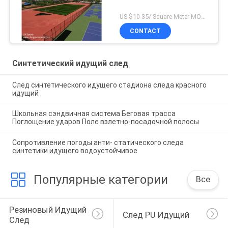
US $10-35/ Square Meter MOQ:/
CONTACT
Синтетический идущий след
След синтетического идущего стадиона следа красного
идущий
Школьная сэндвичная система Беговая трасса
Поглощение ударов Поле взлетно-посадочной полосы
Сопротивление погоды анти- статического следа
синтетики идущего водоустойчивое
Популярные категории
Все
Резиновый Идущий 
След PU Идущий
След