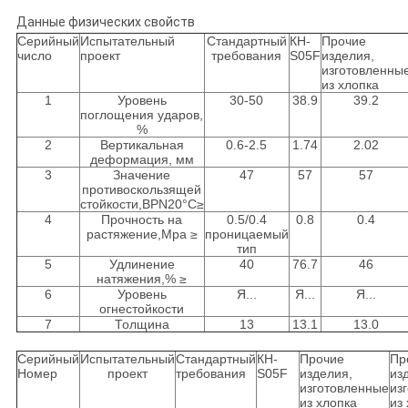
Данные физических свойств
Серийный
Испытательный
Стандартный
КН-
Прочие
число
проект
требования
S05F
изделия,
изготовленны
из хлопка
1
Уровень
30-50
38.9
39.2
поглощения ударов,
%
2
Вертикальная
0.6-2.5
1.74
2.02
деформация, мм
3
Значение
47
57
57
противоскользящей
стойкости,BPN20°C≥
4
Прочность на
0.5/0.4
0.8
0.4
растяжение,Mpa ≥
проницаемый
тип
5
Удлинение
40
76.7
46
натяжения,% ≥
6
Уровень
Я...
Я...
Я...
огнестойкости
7
Толщина
13
13.1
13.0
Серийный
Испытательный
Стандартный
КН-
Прочие
Пр
Номер
проект
требования
S05F
изделия,
из
изготовленные
из
из хлопка
из