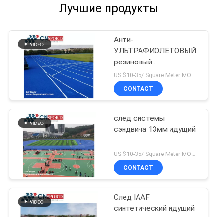
Лучшие продукты
Анти-
УЛЬТРАФИОЛЕТОВЫЙ
резиновый
атлетический след
US $10-35/ Square Meter MOQ:/
CONTACT
след системы
сэндвича 13мм идущий
US $10-35/ Square Meter MOQ:/
CONTACT
След IAAF
синтетический идущий