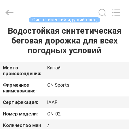
ChangNuo
New
Materials
Co.,
Ltd..
Синтетический идущий след
All
Rights
Водостойкая синтетическая
ДОМ
Reserved.
беговая дорожка для всех
ПРОДУКТЫ
погодных условий
О
Место
Китай
происхождения:
НАС
Фирменное
CN Sports
наименование:
ПУТЕШЕСТВИЕ
Сертификация:
IAAF
ФАБРИКИ
Номер модели:
CN-02
ПРОВЕРКА
Количество мин
/