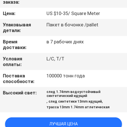
заказа:
КАЧЕСТВА
Цена:
US $10-35/ Square Meter
СВЯЖИТЕСЬ
Упаковывая
Пакет в бочонке /pallet
МЫ
детали:
Время
в 7 рабочих днях
доставки:
СПРОСИТЕ
ЦИТАТУ
Условия
L/C, T/T
оплаты:
Поставка
100000 тонн года
КАРТА
способности:
САЙТА
Высокий свет:
след 1.74mm водоустойчивый
синтетический идущий
,
,
след синтетики 13mm идущий
PRIVACY
трасса 13mm 1.74mm атлетическая
POLICY
ЛУЧШАЯ ЦЕНА