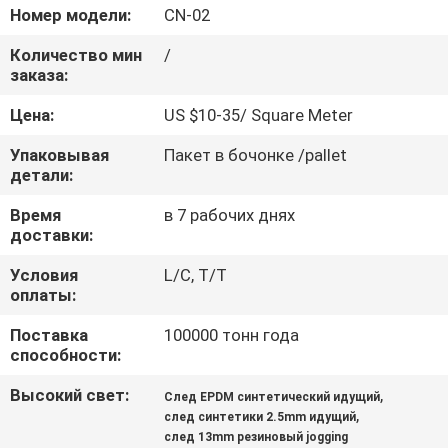
КАЧЕСТВА
Номер модели:
CN-02
Количество мин
/
СВЯЖИТЕСЬ
заказа:
МЫ
Цена:
US $10-35/ Square Meter
Упаковывая
Пакет в бочонке /pallet
СПРОСИТЕ
детали:
ЦИТАТУ
Время
в 7 рабочих днях
доставки:
КАРТА
Условия
L/C, T/T
оплаты:
САЙТА
Поставка
100000 тонн года
способности:
PRIVACY
Высокий свет:
,
След EPDM синтетический идущий
POLICY
,
след синтетики 2.5mm идущий
след 13mm резиновый jogging