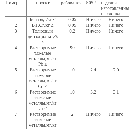
Номер
проект
требования
S05F
изделия,
изготовленны
из хлопка
1
Бензол,г/кг ≤
0.05
Ничего
Ничего
2
BTX,г/кг ≤
0.05
Ничего
Ничего
3
Толюевый
0.2
Ничего
Ничего
диизоцианат,%
≤
4
Растворимые
90
Ничего
Ничего
тяжелые
металлы,мг/кг
Pb ≤
5
Растворимые
10
2.4
2.0
тяжелые
металлы,мг/кг
Cd ≤
6
Растворимые
10
3.2
3.1
тяжелые
металлы,мг/кг
Cr ≤
7
Растворимые
2
Ничего
Ничего
тяжелые
металлы,мг/кг