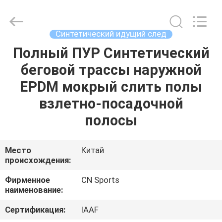
ChangNuo
New
Materials
Co.,
Ltd..
Синтетический идущий след
All
Rights
Полный ПУР Синтетический
ДОМ
Reserved.
беговой трассы наружной
ПРОДУКТЫ
EPDM мокрый слить полы
взлетно-посадочной
О
полосы
НАС
Место
Китай
происхождения:
ПУТЕШЕСТВИЕ
ФАБРИКИ
Фирменное
CN Sports
наименование:
ПРОВЕРКА
Сертификация:
IAAF