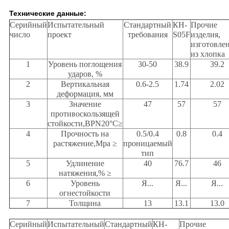
Технические данные:
Серийный
Испытательный
Стандартный
КН-
Прочие
число
проект
требования
S05F
изделия,
изготовле
из хлопка
1
Уровень поглощения
30-50
38.9
39.2
ударов, %
2
Вертикальная
0.6-2.5
1.74
2.02
деформация, мм
3
Значение
47
57
57
противоскользящей
стойкости,BPN20°C≥
4
Прочность на
0.5/0.4
0.8
0.4
растяжение,Mpa ≥
проницаемый
тип
5
Удлинение
40
76.7
46
натяжения,% ≥
6
Уровень
Я...
Я...
Я...
огнестойкости
7
Толщина
13
13.1
13.0
Серийный
Испытательный
Стандартный
КН-
Прочие