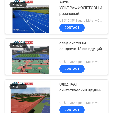
Анти-
УЛЬТРАФИОЛЕТОВЫЙ
резиновый
атлетический след
US $10-35/ Square Meter MOQ:/
CONTACT
след системы
сэндвича 13мм идущий
US $10-35/ Square Meter MOQ:/
CONTACT
След IAAF
синтетический идущий
US $10-35/ Square Meter MOQ:/
CONTACT