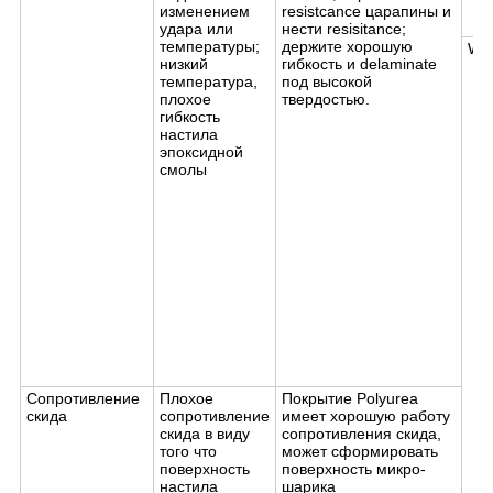
изменением
resistcance царапины и
удара или
нести resisitance;
температуры;
держите хорошую
Wea
низкий
гибкость и delaminate
температура,
под высокой
плохое
твердостью.
гибкость
настила
эпоксидной
смолы
Сопротивление
Плохое
Покрытие Polyurea
скида
сопротивление
имеет хорошую работу
скида в виду
сопротивления скида,
того что
может сформировать
поверхность
поверхность микро-
настила
шарика