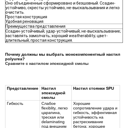
Оно объединенные сформировано и безшовный. Ссадин-
устойчиво, скресты устойчиво, не-выскальзывания и легко
очистить.
Простая конструкция
Удобная реновация
Преимущества представления
Ссадин-устойчивый; удар-устойчивый; не-выскальзывание;
заставлять замолчать; хороший weatherability; цвет-
длительный; простая конструкция.
Почему должны мы выбрать монокомпонентный настил
polyurea?
Сравните с
настилом эпоксидной смолы
Представление
Настил
Настил стоянки SPU
эпоксидной
смолы
Гибкость
Слабое
Хорошие
flexiblity, легко
сопротивление удара и
царапина,
гибкость, эффективная
треская или
устойчивость на
delaminating
растрескивание
под внешним
бетона; хорошее