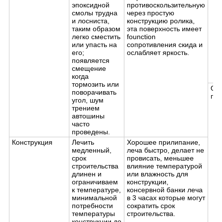
эпоксидной
противоскользительную
смолы трудна
через простую
и лосниста,
конструкцию ролика,
таким образом
эта поверхность имеет
легко сместить
founction
или упасть на
сопротивления скида и
его;
ослабляет яркость.
появляется
смещение
когда
тормозить или
Об
поворачивать
про
угол, шум
трением
автошины
часто
проведены.
Конструкция
Лечить
Хорошее прилипание,
медленный,
леча быстро, делает не
срок
провисать, меньшее
строительства
влияние температурой
длинен и
или влажность для
ограничиваем
конструкции,
к температуре,
консервной банки леча
минимальной
в 3 часах которые могут
потребности
сократить срок
температуры
строительства.
конструкции до