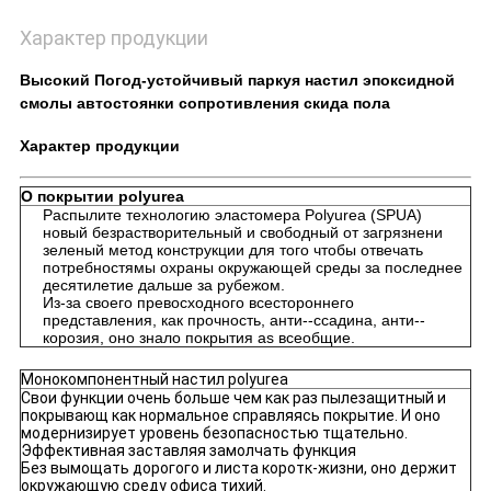
Характер продукции
Высокий Погод-устойчивый паркуя настил эпоксидной
смолы автостоянки сопротивления скида пола
Характер продукции
О покрытии polyurea
Распылите технологию эластомера Polyurea (SPUA)
новый безрастворительный и свободный от загрязнени
зеленый метод конструкции для того чтобы отвечать
потребностямы охраны окружающей среды за последнее
десятилетие дальше за рубежом.
Из-за своего превосходного всестороннего
представления, как прочность, анти--ссадина, анти--
корозия, оно знало покрытия as всеобщие.
Монокомпонентный настил polyurea
Свои функции очень больше чем как раз пылезащитный и
покрывающ как нормальное справляясь покрытие. И оно
модернизирует уровень безопасностью тщательно.
Эффективная заставляя замолчать функция
Без вымощать дорогого и листа коротк-жизни, оно держит
окружающую среду офиса тихий.