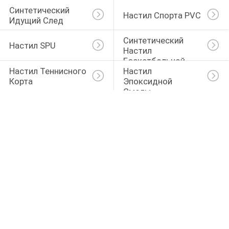
Синтетический 
Настил Спорта PVC
Идущий След
Синтетический 
Настил SPU
Настил 
Баскетбольной 
Настил Теннисного 
Настил 
Площадки
Корта
Эпоксидной 
Смолы 
Автостоянки