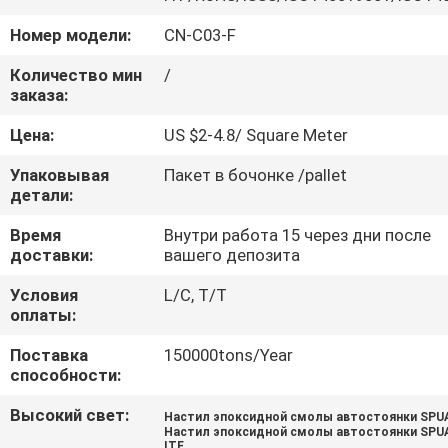
КАЧЕСТВА
Номер модели:
CN-C03-F
СВЯЖИТЕСЬ
Количество мин
/
заказа:
МЫ
Цена:
US $2-4.8/ Square Meter
СПРОСИТЕ
Упаковывая
Пакет в бочонке /pallet
детали:
ЦИТАТУ
Время
Внутри работа 15 через дни после
доставки:
вашего депозита
КАРТА
Условия
L/C, T/T
САЙТА
оплаты:
Поставка
150000tons/Year
PRIVACY
способности:
POLICY
Высокий свет:
Настил эпоксидной смолы автостоянки SPU
Настил эпоксидной смолы автостоянки SPU
ITF