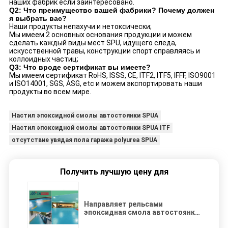
наших фабрик если заинтересовано.
Q2: Что преимущество вашей фабрики? Почему должен
я выбрать вас?
Наши продукты непахучи и нетоксически;
Мы имеем 2 основных основания продукции и можем
сделать каждый виды мест SPU, идущего следа,
искусственной травы, конструкции спорт справляясь и
коллоидных частиц;
Q3: Что вроде сертификат вы имеете?
Мы имеем сертификат RoHS, ISSS, CE, ITF2, ITF5, IFFF, ISO9001
и ISO14001, SGS, ASG, etc и можем экспортировать наши
продукты во всем мире.
Настил эпоксидной смолы автостоянки SPUA
Настил эпоксидной смолы автостоянки SPUA ITF
отсутствие увядая пола гаража polyurea SPUA
Получить лучшую цену для
Направляет рельсами
эпоксидная смола автостоянки
сопротивления справляясь