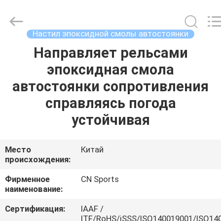
ChangNuo
New
Materials
Co.,
Ltd..
Настил эпоксидной смолы автостоянки
All
Rights
Направляет рельсами
ДОМ
Reserved.
эпоксидная смола
ПРОДУКТЫ
автостоянки сопротивления
справляясь погода
О
устойчивая
НАС
Место
Китай
происхождения:
ПУТЕШЕСТВИЕ
ФАБРИКИ
Фирменное
CN Sports
наименование:
ПРОВЕРКА
Сертификация:
IAAF /
ITF/RoHS/iSSS/ISO140019001/ISO14