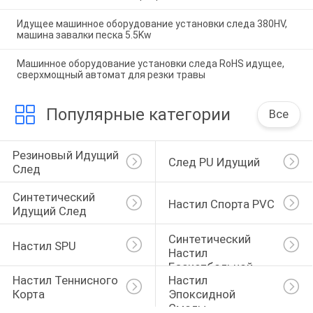
Идущее машинное оборудование установки следа 380HV,
машина завалки песка 5.5Kw
Машинное оборудование установки следа RoHS идущее,
сверхмощный автомат для резки травы
Популярные категории
Все
Резиновый Идущий 
След PU Идущий
След
Синтетический 
Настил Спорта PVC
Идущий След
Синтетический 
Настил SPU
Настил 
Баскетбольной 
Настил Теннисного 
Настил 
Площадки
Корта
Эпоксидной 
Смолы 