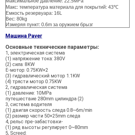
Максимальное давление: 22.5MPa
Макс: температура материала для покрытий: 43℃
Емкость резервуара: 16L
Вес: 80kg
Измеряя пункт: 0.6m за оружием брызг
Машина Paver
Основные технические параметры:
1, электрическая система
(1) напряжение тока: 380V
(2) сила: 8KW
E-мотор: 0.75KW×2
(3) гидравлический мотор 1.1KW
(4) трясти мотор 0.75KW
2, гидравлическая система
(1) давление: 10MPa
путешествие 280mm цилиндра (2)
3, система водителя
(1) двигая скорость следа 0.8~6m/min
(2) размер части 50×25mm следа
4, рельс пре-забастовки-
(1) ряд высоты регулирует 0~80mm
5, Screed: