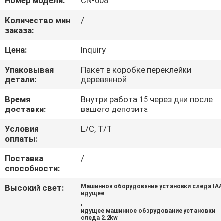
Номер модели:
CN-008
КАЧЕСТВА
Количество мин
/
заказа:
СВЯЖИТЕСЬ
Цена:
Inquiry
МЫ
Упаковывая
Пакет в коробке переклейки
детали:
деревянной
СПРОСИТЕ
Время
Внутри работа 15 через дни после
ЦИТАТУ
доставки:
вашего депозита
Условия
L/C, T/T
КАРТА
оплаты:
САЙТА
Поставка
/
способности:
PRIVACY
Высокий свет:
Машинное оборудование установки следа IA
идущее
POLICY
,
идущее машинное оборудование установки
следа 2.2kw