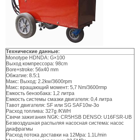
Технические данные:
Monotype HDNDA: G×100
Выход компрессора: 98cm
Bore×stroke: 56x40 mm
Обжатие: 8.5:1
Макс: Выход: 2.2kw/3600rpm
Макс: вращающий момент: 5,7 Nm/3600rmp
Емкость бензобака: 1,2 литра
Емкость системы смазки двигателя: 0,4 литра
Тавот двигателя: SF или SG SAF10w-3o
Расход топлива: 327g /KWH
Свечи зажигания NGK: CR5HSB DENSO: U16FSR-UB
Безвоздушная распыляя насосная система: насос
диафрагмы
Расход потока доставки на 12Mpa: 1.1L/min