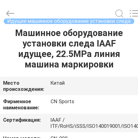
ChangNuo
New
Materials
Co.,
Ltd..
Идущее машинное оборудование установки следа
All
Rights
Машинное оборудование
ДОМ
Reserved.
установки следа IAAF
ПРОДУКТЫ
идущее, 22.5MPa линия
машина маркировки
О
НАС
Место
Китай
происхождения:
ПУТЕШЕСТВИЕ
Фирменное
CN Sports
наименование:
ФАБРИКИ
Сертификация:
IAAF /
ITF/RoHS/iSSS/ISO140019001/ISO14
ПРОВЕРКА