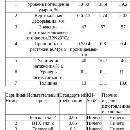
1
Уровень поглощения
30-50
38.9
39.2
ударов, %
2
Вертикальная
0.6-2.5
1.74
2.02
деформация, мм
3
Значение
47
57
57
противоскользящей
стойкости,BPN20°C≥
4
Прочность на
0.5/0.4
0.8
0.4
растяжение,Mpa ≥
проницаемый
тип
5
Удлинение
40
76.7
46
натяжения,% ≥
6
Уровень
Я...
Я...
Я...
огнестойкости
7
Толщина
13
13.1
13.0
Серийный
Испытательный
Стандартный
КН-
Прочие
Номер
проект
требования
S05F
изделия,
изготовленны
из хлопка
1
Бензол,г/кг ≤
0.05
Ничего
Ничего
2
BTX,г/кг ≤
0.05
Ничего
Ничего
3
Толюевый
0.2
Ничего
Ничего