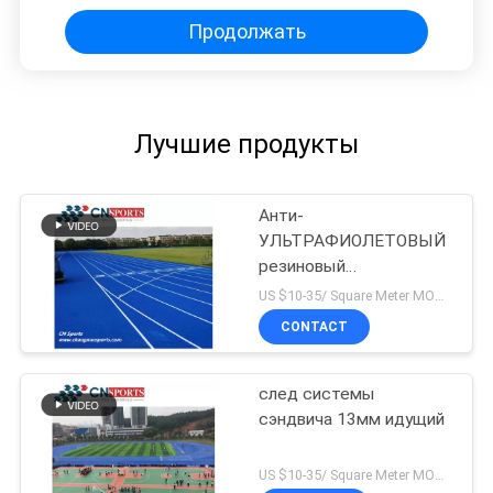
Продолжать
Лучшие продукты
Анти-
УЛЬТРАФИОЛЕТОВЫЙ
резиновый
атлетический след
US $10-35/ Square Meter MOQ:/
CONTACT
след системы
сэндвича 13мм идущий
US $10-35/ Square Meter MOQ:/