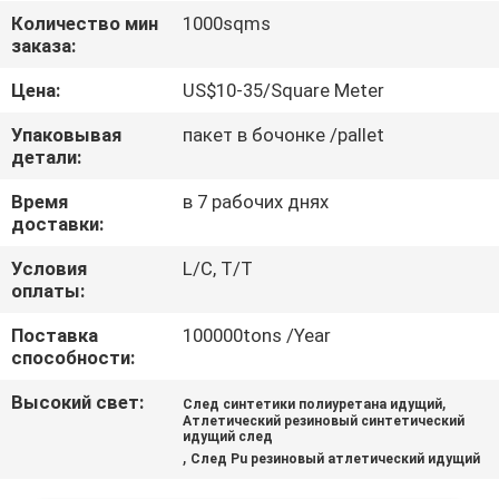
КАЧЕСТВА
Количество мин
1000sqms
заказа:
СВЯЖИТЕСЬ
Цена:
US$10-35/Square Meter
МЫ
Упаковывая
пакет в бочонке /pallet
детали:
СПРОСИТЕ
Время
в 7 рабочих днях
доставки:
ЦИТАТУ
Условия
L/C, T/T
оплаты:
КАРТА
Поставка
100000tons /Year
САЙТА
способности:
Высокий свет:
,
След синтетики полиуретана идущий
PRIVACY
Атлетический резиновый синтетический
идущий след
POLICY
,
След Pu резиновый атлетический идущий