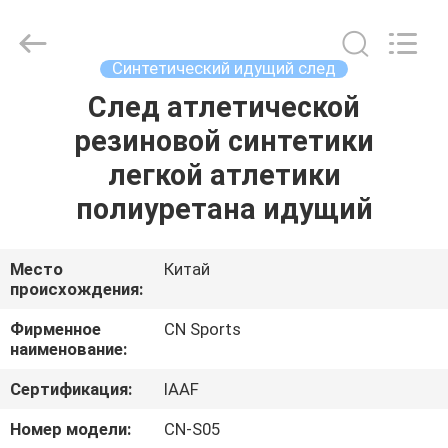
ChangNuo
New
Materials
Co.,
Ltd..
Синтетический идущий след
All
Rights
След атлетической
ДОМ
Reserved.
резиновой синтетики
ПРОДУКТЫ
легкой атлетики
полиуретана идущий
О
НАС
Место
Китай
происхождения:
ПУТЕШЕСТВИЕ
Фирменное
CN Sports
наименование:
ФАБРИКИ
Сертификация:
IAAF
ПРОВЕРКА
Номер модели:
CN-S05