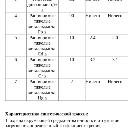
диизоцианат,%
≤
4
Растворимые
90
Ничего
Ничего
тяжелые
металлы,мг/кг
Pb ≤
5
Растворимые
10
2.4
2.0
тяжелые
металлы,мг/кг
Cd ≤
6
Растворимые
10
3.2
3.1
тяжелые
металлы,мг/кг
Cr ≤
7
Растворимые
2
Ничего
Ничего
тяжелые
металлы,мг/кг
Hg ≤
Характеристика синтетической трассы:
1. охрана окружающей среды,нетоксичность и отсутствие
загрязнения,определенный коэффициент трения;