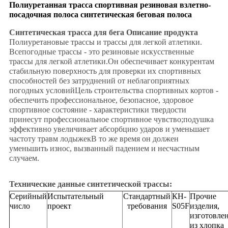
Полиуретанная трасса спортивная резиновая взлетно-
посадочная полоса синтетическая беговая полоса
Синтетическая трасса для бега
Описание продукта
Полиуретановые трассы и трассы для легкой атлетики.
Всепогодные трассы - это резиновые искусственные
трассы для легкой атлетики.Он обеспечивает конкурентам
стабильную поверхность для проверки их спортивных
способностей без затруднений от неблагоприятных
погодных условийЦель строительства спортивных кортов -
обеспечить профессиональное, безопасное, здоровое
спортивное состояние - характеристики твердости
принесут профессиональное спортивное чувство;подушка
эффективно увеличивает абсорбцию ударов и уменьшает
частоту травм лодыжекВ то же время он должен
уменьшить износ, вызванный падением и несчастным
случаем.
Технические данные синтетической трассы:
Серийный
Испытательный
Стандартный
КН-
Прочие
число
проект
требования
S05F
изделия,
изготовле
из хлопка