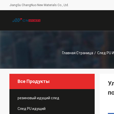
JiangSu ChangNuo New Materials Co., Ltd.
Главная Страница
/
След PU 
Все Продукты
У
п
резиновый идущий след
След PU идущий