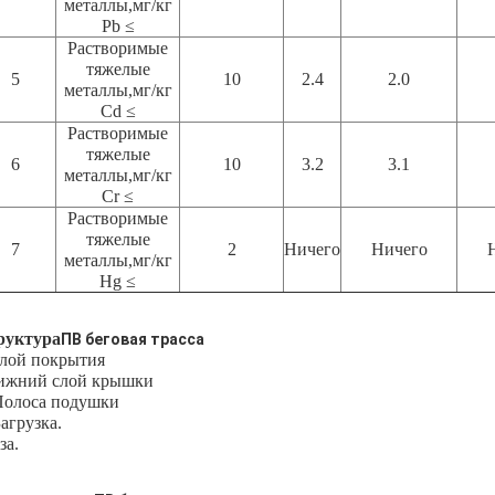
металлы,мг/кг
Pb ≤
Растворимые
тяжелые
5
10
2.4
2.0
металлы,мг/кг
Cd ≤
Растворимые
тяжелые
6
10
3.2
3.1
металлы,мг/кг
Cr ≤
Растворимые
тяжелые
7
2
Ничего
Ничего
металлы,мг/кг
Hg ≤
руктура
ПВ беговая трасса
слой покрытия
ижний слой крышки
Полоса подушки
Загрузка.
за.