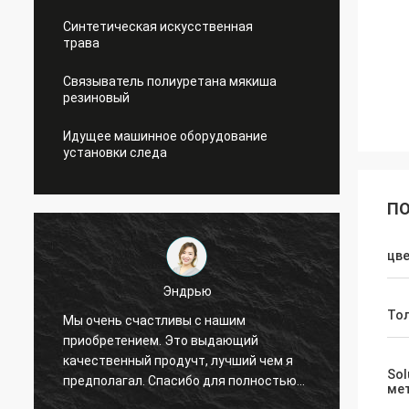
Синтетическая искусственная
трава
Связыватель полиуретана мякиша
резиновый
Идущее машинное оборудование
установки следа
ПО
цв
Эндрью
То
Мы очень счастливы с нашим
Спорт
ы
приобретением. Это выдающий
обесп
качественный продучт, лучший чем я
и услу
Sol
предполагал. Спасибо для полностью
долго
ме
вашего предложения и хорошее
сотруд