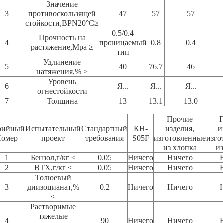
Значение
3
противоскользящей
47
57
57
стойкости,BPN20°C≥
0.5/0.4
Прочность на
4
проницаемый
0.8
0.4
растяжение,Mpa ≥
тип
Удлинение
5
40
76.7
46
натяжения,% ≥
Уровень
6
Я...
Я...
Я...
огнестойкости
7
Толщина
13
13.1
13.0
Прочие
рийный
Испытательный
Стандартный
КН-
изделия,
и
омер
проект
требования
S05F
изготовленные
изго
из хлопка
из
1
Бензол,г/кг ≤
0.05
Ничего
Ничего
2
BTX,г/кг ≤
0.05
Ничего
Ничего
Толюевый
3
диизоцианат,%
0.2
Ничего
Ничего
≤
Растворимые
тяжелые
4
90
Ничего
Ничего