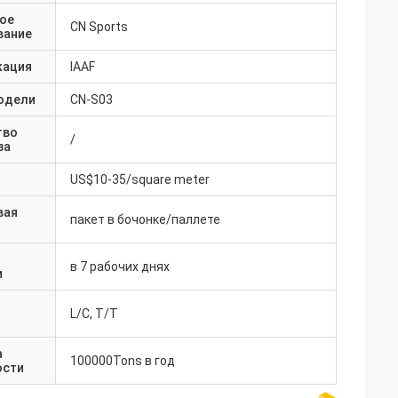
ое
CN Sports
вание
кация
IAAF
одели
CN-S03
тво
/
за
US$10-35/square meter
вая
пакет в бочонке/паллете
в 7 рабочих днях
и
L/C, T/T
а
100000Tons в год
ости