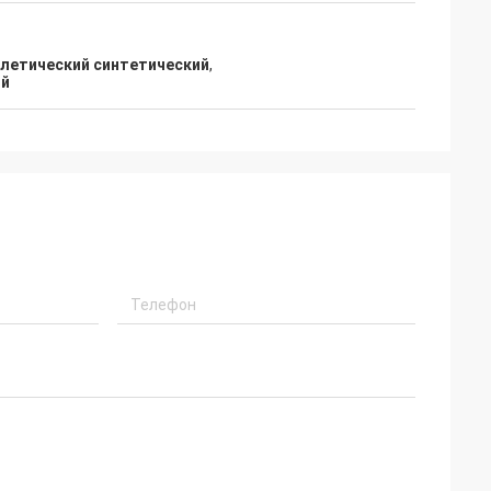
етический синтетический
,
ий