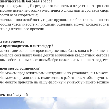
еимущества
ПВ беговая трасса
охрана окружающей среды,нетоксичность и отсутствие загрязне
высокое значение отскока эластичного слоя,защита суставов спо
рости бега спортсмена;
личная износостойкость, гарантирующая стабильность внешнего
рошая устойчивость к погодным условиям, может удовлетворить
ение длительного времени
стые вопросы
ы производитель или трейдер?
ас есть две основные производственные базы, одна в Нанкине и
ериалов составляет более десяти миллионов квадратных метров 
им собственным логотипомДобро пожаловать на наш завод, есл
аков метод установки?
Мы можем предложить вам инструкции по установке, вы можете 
Мы можем организовать технического работника, чтобы научить в
Вы можете приехать на нашу фабрику и учиться у нашего техник
оектный случай