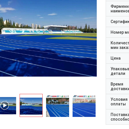
Фирменн
наимено
Сертифи
Номер м
Количес
мин зака
Цена
Упаковы
детали
Время
доставк
Условия
оплаты
Поставк
способн