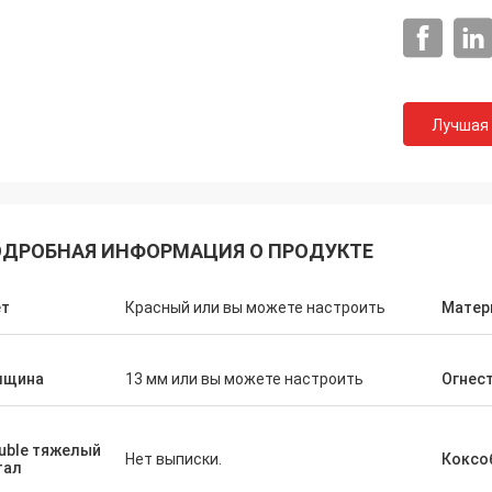
Лучшая
ДРОБНАЯ ИНФОРМАЦИЯ О ПРОДУКТЕ
ет
Красный или вы можете настроить
Матер
Джексон
лщина
13 мм или вы можете настроить
Огнес
 CN благонадежная компания,
ечивают превосходные продукты
га. Понадейтесь что мы имеем
uble тяжелый
срочное и стабилизированное
Нет выписки.
Коксо
тал
ничество со спорт CN!