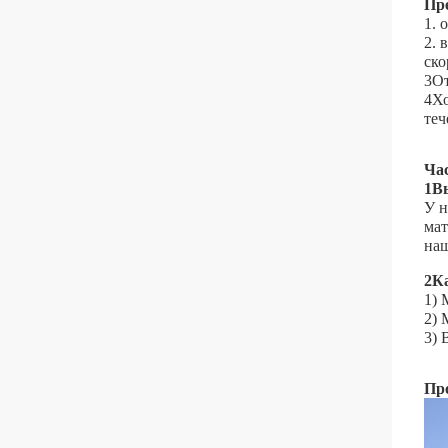
Пр
1. 
2. 
ско
3От
4Хо
теч
Ча
1В
У н
мат
наш
2К
1) 
2) 
3) 
Пр