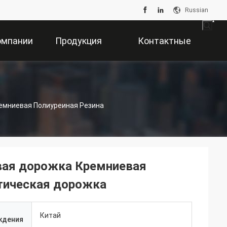
Russian
омпании
Продукция
Контактные
Данные
емниевая Полиуреиная Резина
вая дорожка Кремниевая
етическая дорожка
Китай
ждения