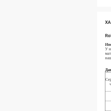
ХА
Ro
Ин
У н
мат
наш
Да
Се