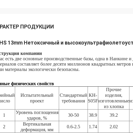
РАКТЕР ПРОДУКЦИИ
HS 13mm Нетоксичный и высокоультрафиолетоус
струкция компании
ас есть две основные производственные базы, одна в Нанкине и
ериалов составляет более десяти миллионов квадратных метров 
и материалы экологически безопасны.
нные физических свойств
Прочие
рийный
Испытательный
Стандартный
КН-
изделия,
число
проект
требования
S05F
изготовленные
и
из хлопка
Уровень поглощения
1
30-50
38.9
39.2
ударов, %
Вертикальная
2
0.6-2.5
1.74
2.02
деформация, мм