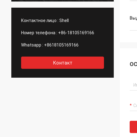
обслуживание, я надеюсь что мы
может иметь еще один шанс к
сотрудничеству.
Вы
Контактное лицо :
Shell
Номер телефона :
+86-18105169166
Whatsapp :
+8618105169166
Контакт
ОС