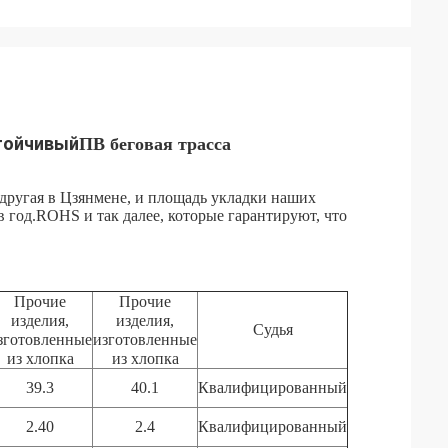
тойчивый
ПВ беговая трасса
 другая в Цзянмене, и площадь укладки наших
в год.ROHS и так далее, которые гарантируют, что
Прочие
Прочие
изделия,
изделия,
Судья
зготовленные
изготовленные
из хлопка
из хлопка
39.3
40.1
Квалифицированный
2.40
2.4
Квалифицированный