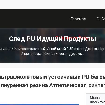
Главная
О К
След PU Идущий Продукты
Отправить Запрос
Страница
Идущий
/
Ультрафиолетовый Устойчивый PU Беговая Дорожка Кр
Атлетическая Синтетическая Дорожка
льтрафиолетовый устойчивый PU бего
олиуреиная резина Атлетическая синт
Место
происхо