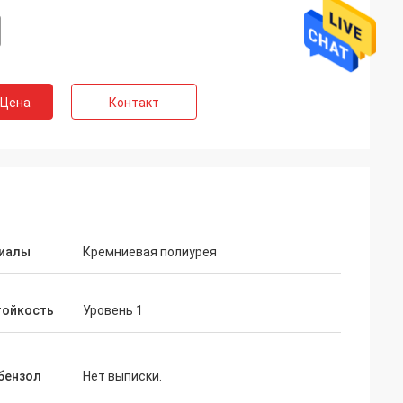
 Цена
Контакт
иалы
Кремниевая полиурея
тойкость
Уровень 1
бензол
Нет выписки.