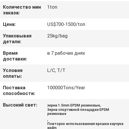
КАЧЕСТВА
Количество мин
1ton
заказа:
СВЯЖИТЕСЬ
Цена:
US$700-1500/ton
МЫ
Упаковывая
25kg/bag
детали:
СПРОСИТЕ
Время
в 7 рабочих днях
доставки:
ЦИТАТУ
Условия
L/C, T/T
оплаты:
КАРТА
САЙТА
Поставка
100000Tons/Year
способности:
Высокий свет:
,
PRIVACY
зерна 1.5mm EPDM резиновые
Зерна спортивной площадки EPDM
резиновые
POLICY
,
Повторно использованная крошка каучука
epdm