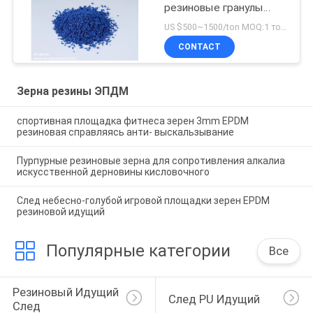
резиновые гранулы
EPDM для настила
US $500~1500/ton MOQ:1 тонна
детской площадки
CONTACT
Зерна резины ЭПДМ
спортивная площадка фитнеса зерен 3mm EPDM
резиновая справляясь анти- выскальзывание
Пурпурные резиновые зерна для сопротивления алкалиа
искусственной дерновины кисловочного
След небесно-голубой игровой площадки зерен EPDM
резиновой идущий
Популярные категории
Все
Резиновый Идущий 
След PU Идущий
След