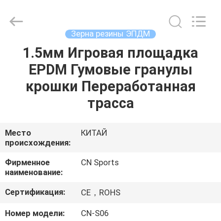
ChangNuo
New
Materials
Co.,
Ltd..
Зерна резины ЭПДМ
All
Rights
1.5мм Игровая площадка
ДОМ
Reserved.
EPDM Гумовые гранулы
ПРОДУКТЫ
крошки Переработанная
трасса
О
НАС
Место
КИТАЙ
происхождения:
ПУТЕШЕСТВИЕ
Фирменное
CN Sports
наименование:
ФАБРИКИ
Сертификация:
CE，ROHS
ПРОВЕРКА
Номер модели:
CN-S06