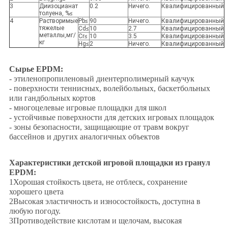
3
Диизоцианат
0.2
Ничего.
Квалифицированный
толуена, %≤
4
Растворимые
Pb≤
90
Ничего.
Квалифицированный
тяжелые
Cd≤
10
2.7
Квалифицированный
металлы,мг/
Cr≤
10
3.5
Квалифицированный
кг
Hg≤
2
Ничего.
Квалифицированный
Сырье EPDM:
- этиленопропиленовый диентерполимерный каучук
- поверхности теннисных, волейбольных, баскетбольных
или гандбольных кортов
- многоцелевые игровые площадки для школ
- устойчивые поверхности для детских игровых площадок
- зоны безопасности, защищающие от травм вокруг
бассейнов и других аналогичных объектов
Характеристики детской игровой площадки из гранул
EPDM:
1Хорошая стойкость цвета, не отблеск, сохранение
хорошего цвета
2Высокая эластичность и износостойкость, доступна в
любую погоду.
3Противодействие кислотам и щелочам, высокая