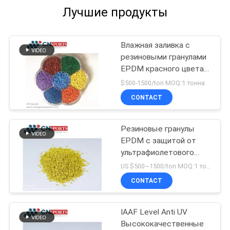
Лучшие продукты
Влажная заливка с
резиновыми гранулами
EPDM красного цвета
связующего PU
$500-1500/ton MOQ:1 тонна
CONTACT
Резиновые гранулы
EPDM с защитой от
ультрафиолетового
излучения
US $500~1500/ton MOQ:1 тонна
CONTACT
IAAF Level Anti UV
Высококачественные