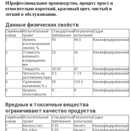
9Профессиональное производство, процесс прост и
относительно короткий, красивый цвет, чистый и
легкий в обслуживании.
Данные физических свойств
Серийный
Испытательный
Стандартные
Результаты
Судья
номер
проект
требования
испытаний
1
Уровень
90
98.5
Квалифицированный
восстановления
сжатия, %
2
Стоимость
20
26
Квалифицированный
весеннего
возвращения,
мм
3
Твердость
30-50
47
Квалифицированный
4
Прочность на
0.5
1.74
Квалифицированный
растяжение,mpa≥
5
Удлинение
90
103.6
Квалифицированный
натяжения,% ≥
6
Уровень
Я...
Я...
Квалифицированный
огнестойкости
Вредные и токсичные вещества
ограничивают качество продуктов
Серийный
Испытательный
Стандартные
Результаты
Судья
номер
проект
требования
испытаний
1
Бензол,г/кг≤
0.05
Ничего.
Квалифицированный
2
Btx,g/kg≤
0.05
Ничего.
Квалифицированный