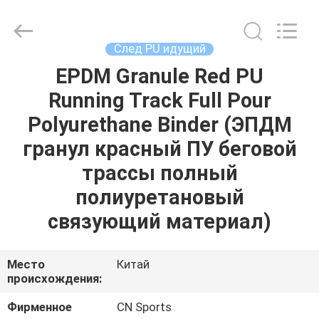
ChangNuo
New
Materials
Co.,
Ltd..
След PU идущий
All
Rights
EPDM Granule Red PU
ДОМ
Reserved.
Running Track Full Pour
ПРОДУКТЫ
Polyurethane Binder (ЭПДМ
гранул красный ПУ беговой
О
трассы полный
НАС
полиуретановый
связующий материал)
ПУТЕШЕСТВИЕ
ФАБРИКИ
Место
Китай
происхождения:
ПРОВЕРКА
Фирменное
CN Sports