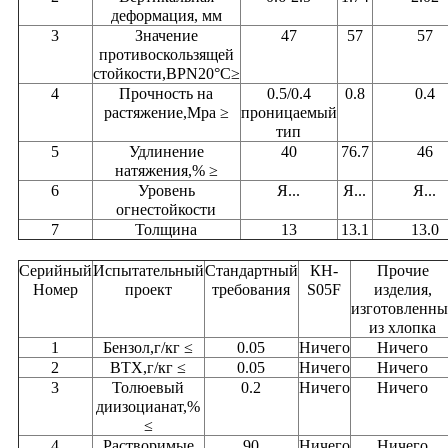
деформация, мм
3
Значение
47
57
57
противоскользящей
стойкости,BPN20°C≥
4
Прочность на
0.5/0.4
0.8
0.4
растяжение,Mpa ≥
проницаемый
тип
5
Удлинение
40
76.7
46
натяжения,% ≥
6
Уровень
Я...
Я...
Я...
огнестойкости
7
Толщина
13
13.1
13.0
Серийный
Испытательный
Стандартный
КН-
Прочие
Номер
проект
требования
S05F
изделия,
изготовленны
из хлопка
1
Бензол,г/кг ≤
0.05
Ничего
Ничего
2
BTX,г/кг ≤
0.05
Ничего
Ничего
3
Толюевый
0.2
Ничего
Ничего
диизоцианат,%
≤
4
Растворимые
90
Ничего
Ничего