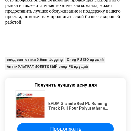
рынка и также отличная техническая команда, может
предоставить лучшее обслуживание и поддержку вашего
проекта, поможет вам продвигать свой бизнес с хорошей
работой.
след синтетики 0.6mm Jogging
След PU ISO идущий
Анти- УЛЬТРАФИОЛЕТОВЫЙ след PU идущий
Получить лучшую цену для
EPDM Granule Red PU Running
Track Full Pour Polyurethane
Binder (ЭПДМ гранул красный ПУ
беговой трассы полный
полиуретановый связующий
материал)
Продолжать