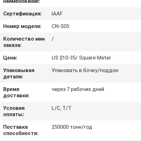
наименование:
КАЧЕСТВА
Сертификация:
IAAF
СВЯЖИТЕСЬ
Номер модели:
CN-S05
МЫ
Количество мин
/
заказа:
СПРОСИТЕ
Цена:
US $10-35/ Square Meter
ЦИТАТУ
Упаковывая
Упаковать в бочку/поддон
детали:
КАРТА
Время
через 7 рабочих дней
САЙТА
доставки:
Условия
L/C, T/T
оплаты:
PRIVACY
POLICY
Поставка
250000 тонн/год
способности: