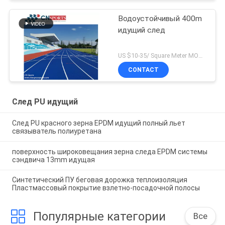
Водоустойчивый 400m
идущий след
US $10-35/ Square Meter MOQ:/
CONTACT
След PU идущий
След PU красного зерна EPDM идущий полный льет
связыватель полиуретана
поверхность широковещания зерна следа EPDM системы
сэндвича 13mm идущая
Синтетический ПУ беговая дорожка теплоизоляция
Пластмассовый покрытие взлетно-посадочной полосы
Популярные категории
Все