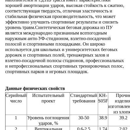
хорошей амортизации ударов, высокая стойкость к сжатию,
соответствующая твердость,
отличная эластичность и
стабильная физическая производительность, что может
эффективно улучшить спортивные результаты и снизить
уровень травм.Синтетическая беговая дорожка из ПУ
является международно признанным всепогодным
наружным анти-УФ-стидионом, взлетно-посадочной
полосой и спортивными площадками.
Он широко
используется для школьных и университетских беговых
дорожек и спортивных полей, тренажерных залов и
взлетно-посадочной полосы стадионов, профессиональных
и непрофессиональных спортивных тренировочных полос,
спортивных парков и игровых площадок.
Данные физических свойств
Серийный
Испытательный
Стандартный
КН-
Прочи
число
проект
требования
S05F
изделия
изготовле
из хлоп
1
Уровень поглощения
30-50
38.9
39.2
ударов, %
2
Вертикальная
0.6-2.5
1.74
2.02