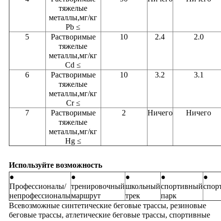
тяжелые
металлы,мг/кг
Pb ≤
5
Растворимые
10
2.4
2.0
тяжелые
металлы,мг/кг
Cd ≤
6
Растворимые
10
3.2
3.1
тяжелые
металлы,мг/кг
Cr ≤
7
Растворимые
2
Ничего
Ничего
тяжелые
металлы,мг/кг
Hg ≤
Используйте возможность
●
●
●
●
●
Профессионалы/
тренировочный
школьный
спортивный
спор
непрофессионалы
маршрут
трек
парк
Всевозможные синтетические беговые трассы, резиновые
беговые трассы, атлетические беговые трассы, спортивные