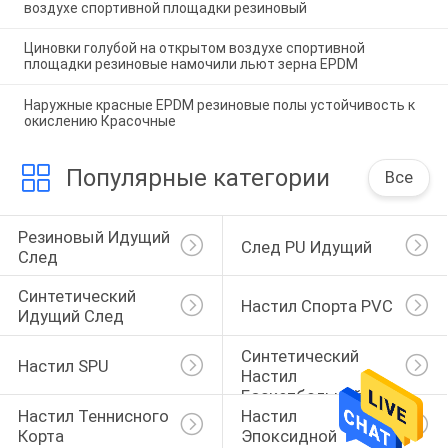
воздухе спортивной площадки резиновый
Циновки голубой на открытом воздухе спортивной
площадки резиновые намочили льют зерна EPDM
Наружные красные EPDM резиновые полы устойчивость к
окислению Красочные
Популярные категории
Все
Резиновый Идущий 
След PU Идущий
След
Синтетический 
Настил Спорта PVC
Идущий След
Синтетический 
Настил SPU
Настил 
Баскетбольной 
Настил Теннисного 
Настил 
Площадки
Корта
Эпоксидной 