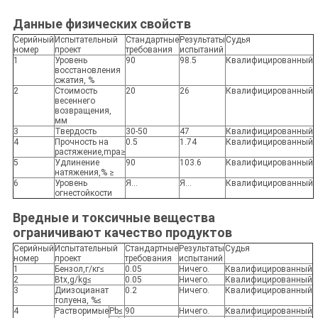
Данные физических свойств
Серийный
Испытательный
Стандартные
Результаты
Судья
номер
проект
требования
испытаний
1
Уровень
90
98.5
Квалифицированный
восстановления
сжатия, %
2
Стоимость
20
26
Квалифицированный
весеннего
возвращения,
мм
3
Твердость
30-50
47
Квалифицированный
4
Прочность на
0.5
1.74
Квалифицированный
растяжение,mpa≥
5
Удлинение
90
103.6
Квалифицированный
натяжения,% ≥
6
Уровень
Я...
Я...
Квалифицированный
огнестойкости
Вредные и токсичные вещества
ограничивают качество продуктов
Серийный
Испытательный
Стандартные
Результаты
Судья
номер
проект
требования
испытаний
1
Бензол,г/кг≤
0.05
Ничего.
Квалифицированный
2
Btx,g/kg≤
0.05
Ничего.
Квалифицированный
3
Диизоцианат
0.2
Ничего.
Квалифицированный
толуена, %≤
4
Растворимые
Pb≤
90
Ничего.
Квалифицированный