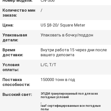
Номер модели:
CN-S06
КАЧЕСТВА
Количество мин
/
заказа:
СВЯЖИТЕСЬ
Цена:
US $8-20/ Square Meter
МЫ
Упаковывая
Упаковать в бочку/поддон
детали:
СПРОСИТЕ
Время
Внутри работа 15 через дни после
ЦИТАТУ
доставки:
вашего депозита
Условия
L/C, T/T
КАРТА
оплаты:
САЙТА
Поставка
150000 тонн в год
способности:
PRIVACY
Высокий свет:
ЭПДМ гранулированный пол для всех
погодных условий
POLICY
,
Iaaf сертифицированные все погодные
полы