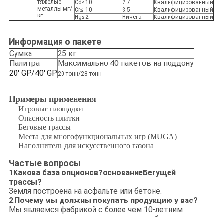
тяжелые
Cd≤
10
2.7
Квалифицированный
металлы,мг/
Cr≤
10
3.5
Квалифицированный
кг
Hg≤
2
Ничего.
Квалифицированный
Информация о пакете
Сумка
25 кг
Палитра
Максимально 40 пакетов на поддону
20' GP/40' GP
20 тонн/28 тонн
Примеры применения
Игровые площадки
Опасность плитки
Беговые трассы
Места для многофункциональных игр (MUGA)
Наполнитель для искусственного газона
Частые вопросы
1Какова база опционов?
основание
Бегущей
трассы?
Земля построена на асфальте или бетоне.
2
.
Почему мы должны покупать продукцию у вас?
Мы являемся фабрикой с более чем 10-летним