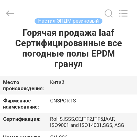
ChangNuo
New
Materials
Co.,
Ltd..
Настил ЭПДМ резиновый
All
Rights
Горячая продажа Iaaf
ДОМ
Reserved.
Сертифицированные все
ПРОДУКТЫ
погодные полы EPDM
гранул
О
НАС
Место
Китай
происхождения:
ПУТЕШЕСТВИЕ
Фирменное
CNSPORTS
наименование:
ФАБРИКИ
Сертификация:
RoHS,ISSS,CE,ITF2,ITF5,IAAF,
ISO9001 and ISO14001,SGS, ASG
ПРОВЕРКА