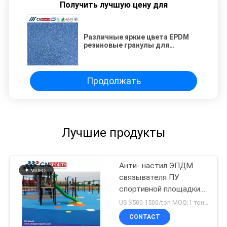
Получить лучшую цену для
Различные яркие цвета EPDM
резиновые гранулы для
безопасной игровой площадки
Продолжать
Лучшие продукты
Анти- настил ЭПДМ
связывателя ПУ
спортивной площадки
выскальзывания на
US $500-1500/ton MOQ:1 тонна
открытом воздухе
CONTACT
влажный льет