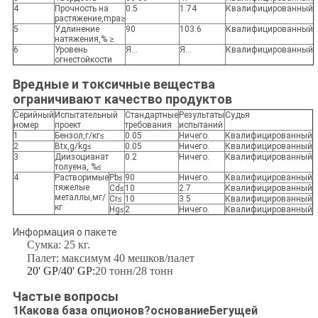
4
Прочность на
0.5
1.74
Квалифицированный
растяжение,mpa≥
5
Удлинение
90
103.6
Квалифицированный
натяжения,% ≥
6
Уровень
Я...
Я...
Квалифицированный
огнестойкости
Вредные и токсичные вещества
ограничивают качество продуктов
Серийный
Испытательный
Стандартные
Результаты
Судья
номер
проект
требования
испытаний
1
Бензол,г/кг≤
0.05
Ничего.
Квалифицированный
2
Btx,g/kg≤
0.05
Ничего.
Квалифицированный
3
Диизоцианат
0.2
Ничего.
Квалифицированный
толуена, %≤
4
Растворимые
Pb≤
90
Ничего.
Квалифицированный
тяжелые
Cd≤
10
2.7
Квалифицированный
металлы,мг/
Cr≤
10
3.5
Квалифицированный
кг
Hg≤
2
Ничего.
Квалифицированный
Информация о пакете
Сумка: 25 кг.
Палет: максимум 40 мешков/палет
20' GP/40' GP:
20 тонн/28 тонн
Частые вопросы
1Какова база опционов?
основание
Бегущей