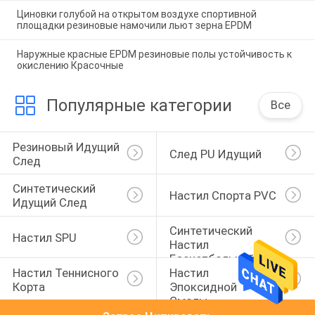
Циновки голубой на открытом воздухе спортивной
площадки резиновые намочили льют зерна EPDM
Наружные красные EPDM резиновые полы устойчивость к
окислению Красочные
Популярные категории
Все
Резиновый Идущий 
След PU Идущий
След
Синтетический 
Настил Спорта PVC
Идущий След
Синтетический 
Настил SPU
Настил 
Баскетбольной 
Настил Теннисного 
Настил 
Площадки
Корта
Эпоксидной 
Смолы 
Автостоянки