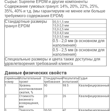
Сырье: Supreme EPDM и другие компоненты
Содержание гумовых гранул: 14%, 20%, 22%, 25%,
35%, 40% и т.д. (мы гарантируем не менее или больше
требуемого содержания EPDM)
Стандартные размеры
00,5-1,5 мм
гранул EPDM
10,0-2,0 мм
10,0-2,5 мм
10,0-4,0 мм
10,0-3,5 мм
0.5 - 2,0 мм (в основном для
наполнения)
0.5 - 2,5 мм (в основном для
наполнения)
Специальные размеры и цвета также доступны для
удовлетворения требований клиента
Данные физических свойств
Серийный
Испытательный
Стандартные
Результаты
Судья
номер
проект
требования
испытаний
1
Уровень
90
98.5
Квалифицированный
восстановления
сжатия, %
2
Стоимость
20
26
Квалифицированный
весеннего
возвращения,
мм
3
Твердость
30-50
47
Квалифицированный