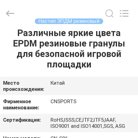
ChangNuo
New
Materials
Co.,
Ltd..
Настил ЭПДМ резиновый
All
Rights
Различные яркие цвета
ДОМ
Reserved.
EPDM резиновые гранулы
ПРОДУКТЫ
для безопасной игровой
площадки
О
НАС
Место
Китай
происхождения:
ПУТЕШЕСТВИЕ
Фирменное
CNSPORTS
наименование:
ФАБРИКИ
Сертификация:
RoHS,ISSS,CE,ITF2,ITF5,IAAF,
ISO9001 and ISO14001,SGS, ASG
ПРОВЕРКА