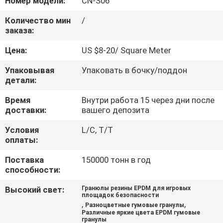
Номер модели:
CN-S06
КАЧЕСТВА
Количество мин
/
заказа:
СВЯЖИТЕСЬ
Цена:
US $8-20/ Square Meter
МЫ
Упаковывая
Упаковать в бочку/поддон
детали:
СПРОСИТЕ
Время
Внутри работа 15 через дни после
ЦИТАТУ
доставки:
вашего депозита
Условия
L/C, T/T
КАРТА
оплаты:
САЙТА
Поставка
150000 тонн в год
способности:
PRIVACY
Высокий свет:
Гранюлы резины EPDM для игровых
площадок безопасности
POLICY
,
,
Разноцветные гумовые гранулы
Различные яркие цвета EPDM гумовые
гранулы