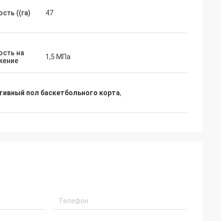
сть ((га)
47
ость на
1,5 МПа
жение
тивный пол баскетбольного корта
,