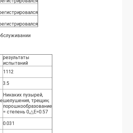
регистрировался
регистрировался
регистрировался
 обслуживании
результаты
испытаний
1112
3.5
Никаких пузырей,
е
шелушения, трещин;
порошкообразование
= степень 0,△E=0.57
0.031