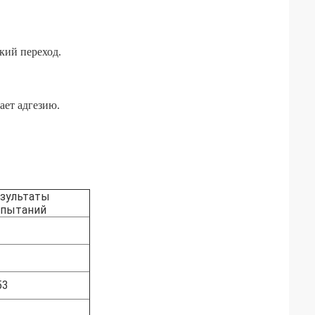
кий переход.
ает адгезию.
зультаты
спытаний
53