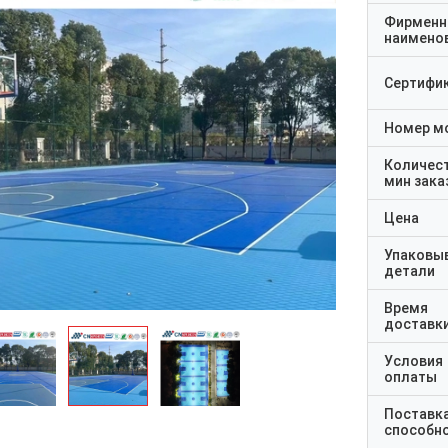
Фирменн
наимено
Сертифи
Номер м
Количес
мин зака
Цена
Упаковы
детали
Время
доставк
Условия
оплаты
Поставк
способн