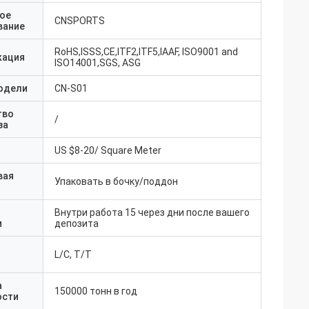
ое
CNSPORTS
вание
RoHS,ISSS,CE,ITF2,ITF5,IAAF, ISO9001 and
кация
ISO14001,SGS, ASG
одели
CN-S01
тво
/
за
US $8-20/ Square Meter
вая
Упаковать в бочку/поддон
Внутри работа 15 через дни после вашего
и
депозита
L/C, T/T
а
150000 тонн в год
ости