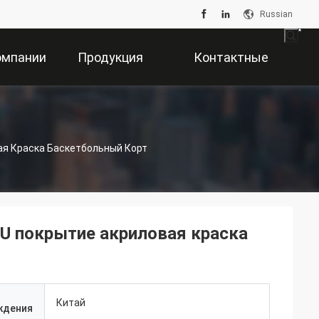
Russian
омпании
Продукция
Контактные
Данные
я Краска Баскетбольный Корт
U покрытие акриловая краска
Китай
ждения