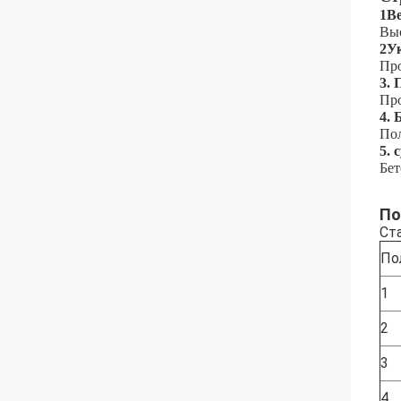
1Ве
Выс
2У
Про
3.
Про
4.
Пол
5. 
Бет
По
Ст
По
1
2
3
4