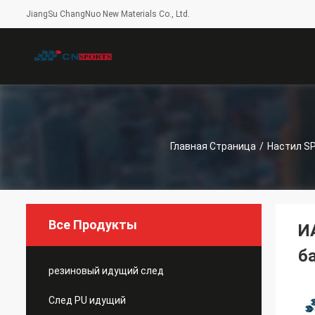
JiangSu ChangNuo New Materials Co., Ltd.
Главная Страница
/
Настил S
Все Продукты
И
б
резиновый идущий след
След PU идущий