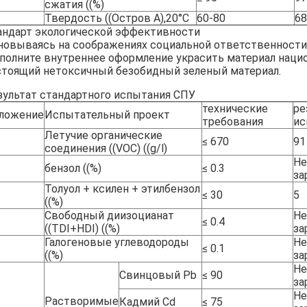
сжатия ((%)
Твердость ((Остров А),20°C
60-80
68
андарт экологической эффективности
новываясь на соображениях социальной ответственности 
полните внутреннее оформление украсить материал национ
стоящий нетоксичный безобидный зеленый материал.
зультат стандартного испытания СПУ
технические
ре
ложение
Испытательный проект
требования
ис
Летучие органические
≤ 670
91
соединения ((VOC) ((g/l)
Не
бензол ((%)
≤ 0.3
за
Толуол + ксилен + этилбензол
≤ 30
5
((%)
Свободный диизоцианат
Не
≤ 0.4
((TDI+HDI) ((%)
за
Галогеновые углеводороды
Не
≤ 0.1
((%)
за
Не
Свинцовый Pb
≤ 90
за
Не
Растворимые
Кадмий Cd
≤ 75