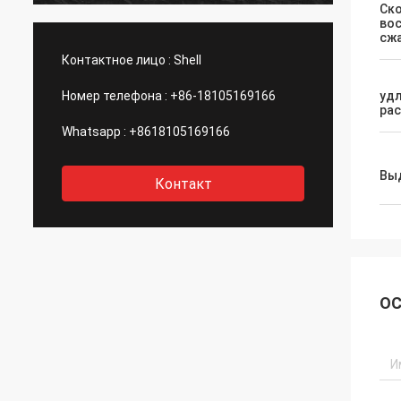
Ск
обслуживание, я надеюсь что мы
во
может иметь еще один шанс к
сж
сотрудничеству.
Контактное лицо :
Shell
Номер телефона :
+86-18105169166
удл
ра
Whatsapp :
+8618105169166
Вы
Контакт
ОС