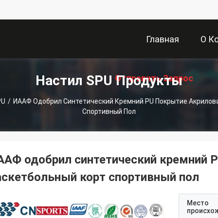
Главная
О К
Настил SPU Продукты
Отправить Запрос
Страница
PU
/
ИААФ Одобрил Синтетический Кремний PU Покрытие Акрилова
Спортивный Пол
ААФ одобрил синтетический кремний P
аскетбольный корт спортивный пол
Место
происхо