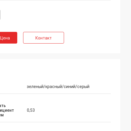
 Цена
Контакт
зеленый/красный/синий/серый
ать
ициент
0,53
ем