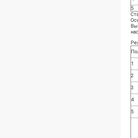
5
Ст
Ос
Вы
на
Ре
По
1
2
3
4
5