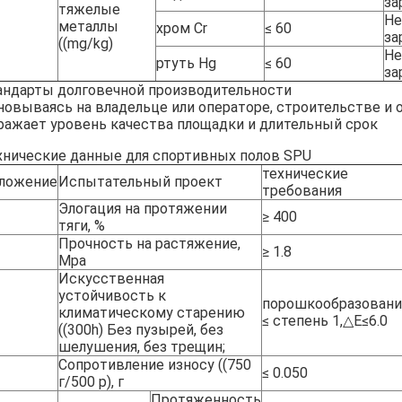
за
тяжелые
Не
металлы
хром Cr
≤ 60
за
((mg/kg)
Не
ртуть Hg
≤ 60
за
андарты долговечной производительности
новываясь на владельце или операторе, строительстве и
ражает уровень качества площадки и длительный срок
хнические данные для спортивных полов SPU
технические
ложение
Испытательный проект
требования
Элогация на протяжении
≥ 400
тяги, %
Прочность на растяжение,
≥ 1.8
Mpa
Искусственная
устойчивость к
порошкообразовани
климатическому старению
≤ степень 1,△E≤6.0
((300h) Без пузырей, без
шелушения, без трещин;
Сопротивление износу ((750
≤ 0.050
г/500 р), г
Протяженность