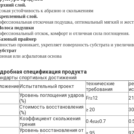
рхний слой.
окая устойчивость к абразию и скольжениям
крепленный слой.
фессиональная отскочная подушка, оптимальный мягкий и жест
 Полоса подушки
фессиональный отскок, комфорт и отличная сила поглощения.
 Базовый праймер
ностью проникает, укрепляет поверхность субстрата и увеличив
субстрат
онная или асфальтовая основа
дробная спецификация продукта
андарты спортивных достижений
технические
ре
ложение
Испытательный проект
требования
и
Уровень поглощения ударов
Fr≥12
21
(%)
Стоимость восстановления
≥ 20
30
(%)
Коэффициент скольжения
0.4≤u≤0.7
0.
трения
Уровень восстановления от
≥ 95
97