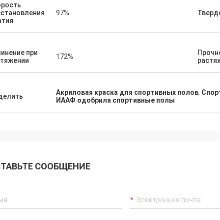
орость
сстановления
97%
Твердо
атия
инение при
Прочн
172%
стяжении
растя
Акриловая краска для спортивных полов
,
Спор
делить
ИААФ одобрила спортивные полы
ТАВЬТЕ СООБЩЕНИЕ