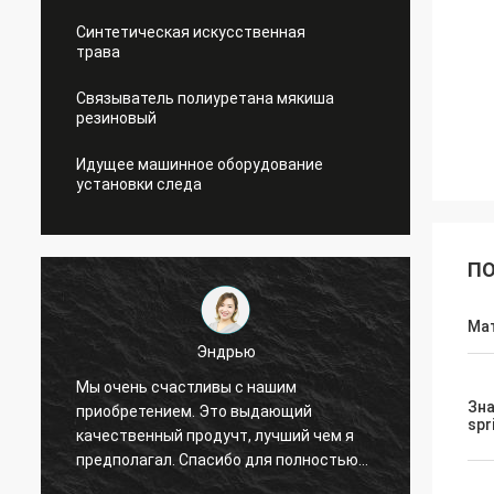
Синтетическая искусственная
трава
Связыватель полиуретана мякиша
резиновый
Идущее машинное оборудование
установки следа
ПО
Ма
Эндрью
Мы очень счастливы с нашим
Спорт
Зн
ы
приобретением. Это выдающий
обесп
spr
качественный продучт, лучший чем я
и услу
предполагал. Спасибо для полностью
долго
вашего предложения и хорошее
сотруд