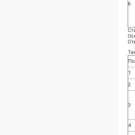
6
Ст
Ос
От
Те
По
1
2
3
4