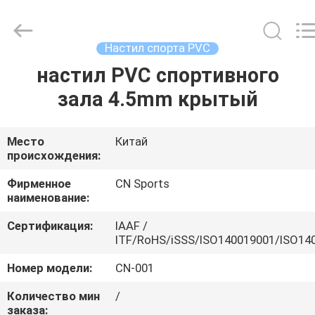
ChangNuo
New
Materials
Co.,
Ltd..
Настил спорта PVC
All
Rights
настил PVC спортивного
ДОМ
Reserved.
зала 4.5mm крытый
ПРОДУКТЫ
Место
Китай
происхождения:
О
НАС
Фирменное
CN Sports
наименование:
Сертификация:
IAAF /
ПУТЕШЕСТВИЕ
ITF/RoHS/iSSS/ISO140019001/ISO14
ФАБРИКИ
Номер модели:
CN-001
Количество мин
/
ПРОВЕРКА
заказа: