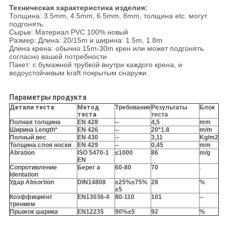
Техническая характеристика изделия:
Толщина: 3.5mm, 4.5mm, 6.5mm, 8mm, толщина etc. могут
подгонять.
Сырье: Материал PVC 100% новый
Размер: Длина: 20/15m и ширина: 1.5m, 1.8m
Длина крена: обычно 15m-30m крен или может подгонять
согласно вашей потребности
Пакет: с бумажной трубкой внутри каждого крена, и
водоустойчивым kraft покрытым снаружи.
Параметры продукта
Детали теста
Метод
Требование
Результаты
Блок
теста
теста
Полная толщина
EN 428
--
4,5
mm
Ширина Length*
EN 426
--
20*1.8
m/m
Полный вес
EN 430
--
3,11
Kg/m2
Толщина слоя носки
EN 429
--
0,45
mm
Abration
ISO 5470-1
≤1000
86
m/g
EN
Сопротивление
Берег a
60-80
70
.
Identation
Удар Absortion
DIN14808
≥25%≤75%
28
%
±5
Коэффициент
EN13036-4
80-110
101
--
трением
Прыжок шарика
EN12235
90%
±5
92
%