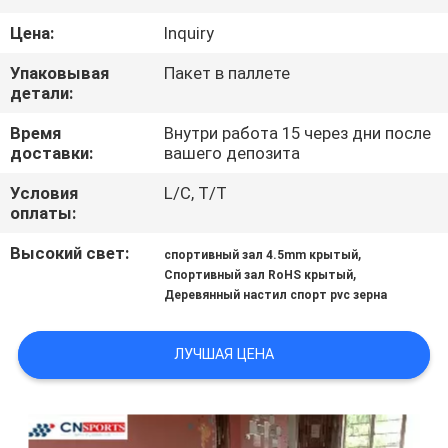
КАЧЕСТВА
Цена:
Inquiry
СВЯЖИТЕСЬ
Упаковывая
Пакет в паллете
детали:
МЫ
Время
Внутри работа 15 через дни после
доставки:
вашего депозита
СПРОСИТЕ
Условия
L/C, T/T
ЦИТАТУ
оплаты:
Высокий свет:
,
спортивный зал 4.5mm крытый
КАРТА
,
Спортивный зал RoHS крытый
Деревянный настил спорт pvc зерна
САЙТА
ЛУЧШАЯ ЦЕНА
PRIVACY
POLICY