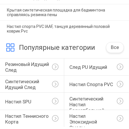
Крытая синтетическая площадка для бадминтона
справляясь резинка пены
Настил спорта PVC IAAF, танцуя деревянный половой
коврик Pvc
Популярные категории
Все
Резиновый Идущий 
След PU Идущий
След
Синтетический 
Настил Спорта PVC
Идущий След
Синтетический 
Настил SPU
Настил 
Баскетбольной 
Настил Теннисного 
Настил 
Площадки
Корта
Эпоксидной 
Смолы 