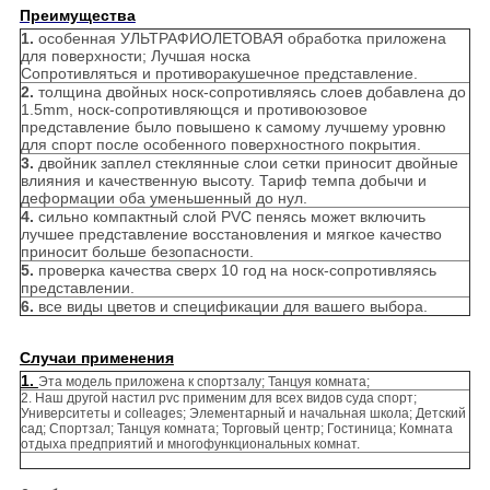
Преимущества
1.
особенная УЛЬТРАФИОЛЕТОВАЯ обработка приложена
для поверхности; Лучшая носка
Сопротивляться и противоракушечное представление.
2.
толщина двойных носк-сопротивляясь слоев добавлена до
1.5mm, носк-сопротивляющся и противоюзовое
представление было повышено к самому лучшему уровню
для спорт после особенного поверхностного покрытия.
3.
двойник заплел стеклянные слои сетки приносит двойные
влияния и качественную высоту. Тариф темпа добычи и
деформации оба уменьшенный до нул.
4.
сильно компактный слой PVC пенясь может включить
лучшее представление восстановления и мягкое качество
приносит больше безопасности.
5.
проверка качества сверх 10 год на носк-сопротивляясь
представлении.
6.
все виды цветов и спецификации для вашего выбора.
Случаи применения
1.
Эта модель приложена к спортзалу; Танцуя комната;
2. Наш другой настил pvc применим для всех видов суда спорт;
Университеты и colleages; Элементарный и начальная школа; Детский
сад; Спортзал; Танцуя комната; Торговый центр; Гостиница; Комната
отдыха предприятий и многофункциональных комнат.