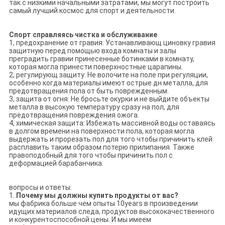
так с низкими начальными затратами, мы могут построить
самый лучший космос для спорт и деятельности.
Спорт справляясь чистка и обслуживание
1, предохранение от гравия: Устанавливающ циновку гравия
защитную перед помощью входа комнаты и залы
преградить гравии принесенные ботинками в комнату,
которая могла принести поверхностные царапины.
2, регулирующ защиту: Не волочите на поле при регуляции,
особенно когда материалы имеют острые дн металла, для
предотвращения пола от быть поврежденным.
3, защита от огня: Не бросьте окурки и не выйдите объекты
металла в высокую температуру сразу на пол, для
предотвращения повреждения ожога.
4, химическая защита: Избежать массивной воды оставаясь
в долгом времени на поверхности пола, которая могла
выдержать и прорезать пол для того чтобы причинить клей
расплавить таким образом потерю прилипания. Также
правоподобный для того чтобы причинить пол с
деформацией барабанчика.
вопросы и ответы:
1.
Почему мы должны купить продукты от вас?
мы фабрика больше чем опыты 10years в произведении
идущих материалов следа, продуктов высококачественного
и конкурентоспособной цены. И мы имеем