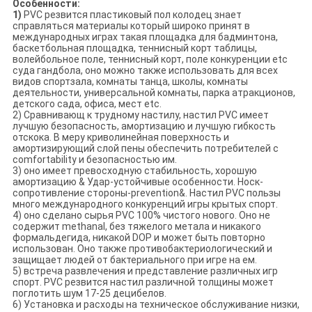
Особенности:
1)
PVC резвится пластиковый пол колодец знает
справляться материалы который широко принят в
международных играх такая площадка для бадминтона,
баскетбольная площадка, теннисный корт таблицы,
волейбольное поле, теннисный корт, поле конкуренции etc
суда гандбола, оно можно также использовать для всех
видов спортзала, комнаты танца, школы, комнаты
деятельности, универсальной комнаты, парка атракционов,
детского сада, офиса, мест etc.
2) Сравнивающ к трудному настилу, настил PVC имеет
лучшую безопасность, амортизацию и лучшую гибкость
отскока. В меру криволинейная поверхность и
амортизирующий слой пены обеспечить потребителей с
comfortability и безопасностью им.
3) оно имеет превосходную стабильность, хорошую
амортизацию & Удар-устойчивые особенности. Носк-
сопротивление стороны-prevention&. Настил PVC пользы
много международного конкуренций игры крытых спорт.
4) оно сделано сырья PVC 100% чистого нового. Оно не
содержит methanal, без тяжелого метала и никакого
формальдегида, никакой DOP и может быть повторно
использован. Оно также противобактериологический и
защищает людей от бактериального при игре на ем.
5) встреча развлечения и представление различных игр
спорт. PVC резвится настил различной толщины может
поглотить шум 17-25 децибелов.
6) Установка и расходы на техническое обслуживание низки,