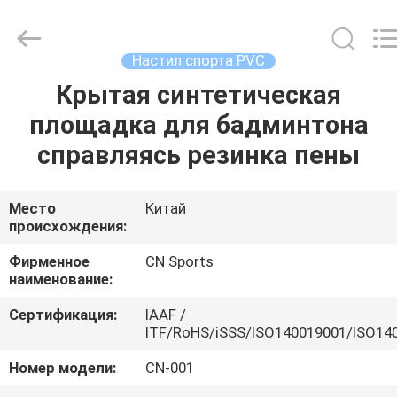
ChangNuo
New
Materials
Co.,
Ltd..
Настил спорта PVC
All
Rights
Крытая синтетическая
ДОМ
Reserved.
площадка для бадминтона
ПРОДУКТЫ
справляясь резинка пены
О
Место
Китай
происхождения:
НАС
Фирменное
CN Sports
наименование:
ПУТЕШЕСТВИЕ
Сертификация:
IAAF /
ФАБРИКИ
ITF/RoHS/iSSS/ISO140019001/ISO14
Номер модели:
CN-001
ПРОВЕРКА