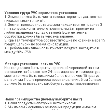
Условия труда PVC справляясь установка
1.
Земля должна быть чиста, плоска, терпеть суха, жестка,
никакие пыли и грязи etc.
2. Земная плоскостность должна находиться не позднее 3
mm допуска, испытанного правителем 2 m прямым на
любом вращении наряду с землей. Если не, земная
обработка должна быть унесена заранее.
3. Крытая температура соотвествующие по крайней мере 15
градус цельсий во время конструкции.
4. Требования к влажности крытого воздуха: находиться
между 20% -75%.
Методы установки настила PVC
Настил должен быть крыть черепицей черепицей на том
основании на больше чем 24 часа заранее, и температура
места должна быть никакими более менее чем 15 градус
цельсиями. После процесса восстановления, 5 см больше
должно быть выведено как бонус во время вырезывания.
Наши преимущества (почему выберите нас?)
1.
Наши продукты непахучи и нетоксически.
2. Мы имеем 2 основных основания продукции и можем