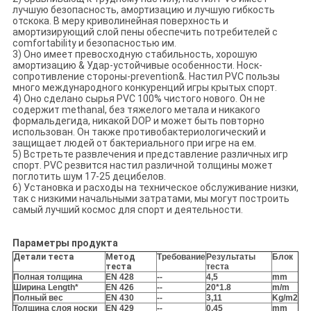
лучшую безопасность, амортизацию и лучшую гибкость
отскока. В меру криволинейная поверхность и
амортизирующий слой пены обеспечить потребителей с
comfortability и безопасностью им.
3) Оно имеет превосходную стабильность, хорошую
амортизацию & Удар-устойчивые особенности. Носк-
сопротивление стороны-prevention&. Настил PVC пользы
много международного конкуренций игры крытых спорт.
4) Оно сделано сырья PVC 100% чистого нового. Он не
содержит methanal, без тяжелого метала и никакого
формальдегида, никакой DOP и может быть повторно
использован. Он также противобактериологический и
защищает людей от бактериального при игре на ем.
5) Встретьте развлечения и представление различных игр
спорт. PVC резвится настил различной толщины может
поглотить шум 17-25 децибелов.
6) Установка и расходы на техническое обслуживание низки,
так с низкими начальными затратами, мы могут построить
самый лучший космос для спорт и деятельности.
Параметры продукта
Детали теста
Метод
Требование
Результаты
Блок
теста
теста
Полная толщина
EN 428
--
4,5
mm
Ширина Length*
EN 426
--
20*1.8
m/m
Полный вес
EN 430
--
3,11
Kg/m2
Толщина слоя носки
EN 429
--
0,45
mm