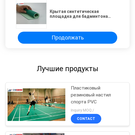
Крытая синтетическая
площадка для бадминтона
справляясь резинка пены
Продолжать
Лучшие продукты
Пластиковый
резиновый настил
спорта PVC
Inquiry MOQ:/
CONTACT