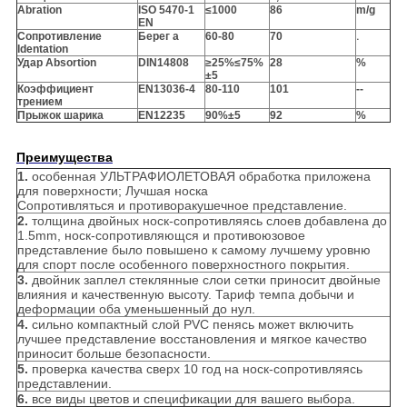
Abration
ISO 5470-1
≤1000
86
m/g
EN
Сопротивление
Берег a
60-80
70
.
Identation
Удар Absortion
DIN14808
≥25%≤75%
28
%
±5
Коэффициент
EN13036-4
80-110
101
--
трением
Прыжок шарика
EN12235
90%
±5
92
%
Преимущества
1.
особенная УЛЬТРАФИОЛЕТОВАЯ обработка приложена
для поверхности; Лучшая носка
Сопротивляться и противоракушечное представление.
2.
толщина двойных носк-сопротивляясь слоев добавлена до
1.5mm, носк-сопротивляющся и противоюзовое
представление было повышено к самому лучшему уровню
для спорт после особенного поверхностного покрытия.
3.
двойник заплел стеклянные слои сетки приносит двойные
влияния и качественную высоту. Тариф темпа добычи и
деформации оба уменьшенный до нул.
4.
сильно компактный слой PVC пенясь может включить
лучшее представление восстановления и мягкое качество
приносит больше безопасности.
5.
проверка качества сверх 10 год на носк-сопротивляясь
представлении.
6.
все виды цветов и спецификации для вашего выбора.