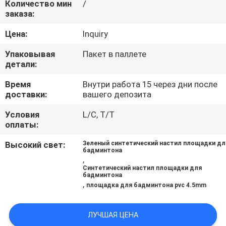
Количество мин
/
КАЧЕСТВА
заказа:
Цена:
Inquiry
СВЯЖИТЕСЬ
МЫ
Упаковывая
Пакет в паллете
детали:
Время
Внутри работа 15 через дни после
СПРОСИТЕ
доставки:
вашего депозита
ЦИТАТУ
Условия
L/C, T/T
оплаты:
КАРТА
Высокий свет:
Зеленый синтетический настил площадки дл
бадминтона
САЙТА
,
Синтетический настил площадки для
бадминтона
,
PRIVACY
площадка для бадминтона pvc 4.5mm
POLICY
ЛУЧШАЯ ЦЕНА