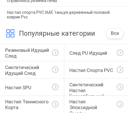
справляясь резинка пены
Настил спорта PVC IAAF, танцуя деревянный половой
коврик Pvc
Популярные категории
Все
Резиновый Идущий 
След PU Идущий
След
Синтетический 
Настил Спорта PVC
Идущий След
Синтетический 
Настил SPU
Настил 
Баскетбольной 
Настил Теннисного 
Настил 
Площадки
Корта
Эпоксидной 
Смолы 
Автостоянки