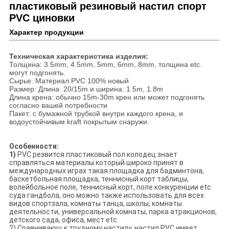
пластиковый резиновый настил спорт
PVC циновки
Характер продукции
Техническая характеристика изделия:
Толщина: 3.5mm, 4.5mm, 5mm, 6mm, 8mm, толщина etc.
могут подгонять.
Сырье: Материал PVC 100% новый
Размер: Длина: 20/15m и ширина: 1.5m, 1.8m
Длина крена: обычно 15m-30m крен или может подгонять
согласно вашей потребности
Пакет: с бумажной трубкой внутри каждого крена, и
водоустойчивым kraft покрытым снаружи.
Особенности:
1)
PVC резвится пластиковый пол колодец знает
справляться материалы который широко принят в
международных играх такая площадка для бадминтона,
баскетбольная площадка, теннисный корт таблицы,
волейбольное поле, теннисный корт, поле конкуренции etc
суда гандбола, оно можно также использовать для всех
видов спортзала, комнаты танца, школы, комнаты
деятельности, универсальной комнаты, парка атракционов,
детского сада, офиса, мест etc.
2) Сравнивающ к трудному настилу, настил PVC имеет