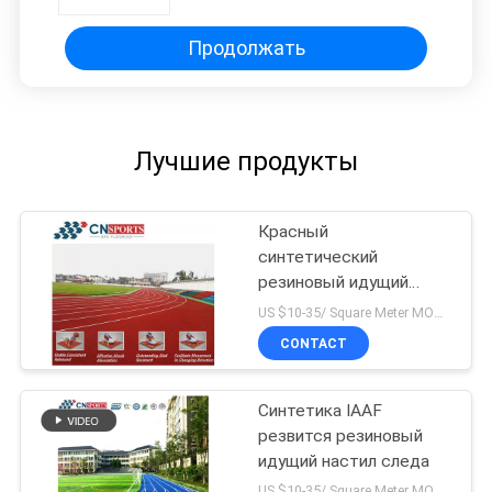
справляясь резиновый идущий
след
Продолжать
Лучшие продукты
Красный
синтетический
резиновый идущий
след
US $10-35/ Square Meter MOQ:/
CONTACT
Синтетика IAAF
резвится резиновый
идущий настил следа
US $10-35/ Square Meter MOQ:/