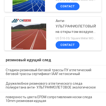
CONTACT
Анти-
УЛЬТРАФИОЛЕТОВЫЙ
на открытом воздухе
атлетический
US $10-35/ Square Meter MOQ:/
резиновый идущий
CONTACT
настил следа
резиновый идущий след
Стадион резиновый беговой трассы ПУ атлетический
беговой трассы сертификат IAAF нетоксичный
Дружелюбное резинового атлетического следа
полиуретана анти- УЛЬТРАФИОЛЕТОВОЕ экологическое
поверхность цвета EPDM сопротивления носки следа
10mm резиновая идущая