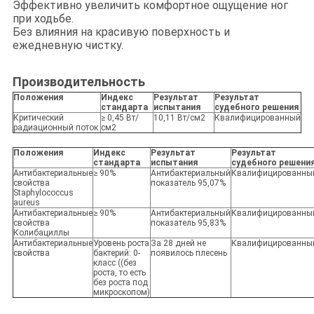
Эффективно увеличить комфортное ощущение ног
при ходьбе.
Без влияния на красивую поверхность и
ежедневную чистку.
Производительность
Положения
Индекс
Результат
Результат
стандарта
испытания
судебного решения
Критический
≥ 0,45 Вт/
10,11 Вт/см2
Квалифицированный
радиационный поток
см2
Положения
Индекс
Результат
Результат
стандарта
испытания
судебного решени
Антибактериальные
≥ 90%
Антибактериальный
Квалифицированны
свойства
показатель 95,07%
Staphylococcus
aureus
Антибактериальные
≥ 90%
Антибактериальный
Квалифицированны
свойства
показатель 95,83%
Колибациллы
Антибактериальные
Уровень роста
За 28 дней не
Квалифицированны
свойства
бактерий: 0-
появилось плесень
класс ((без
роста, то есть
без роста под
микроскопом)