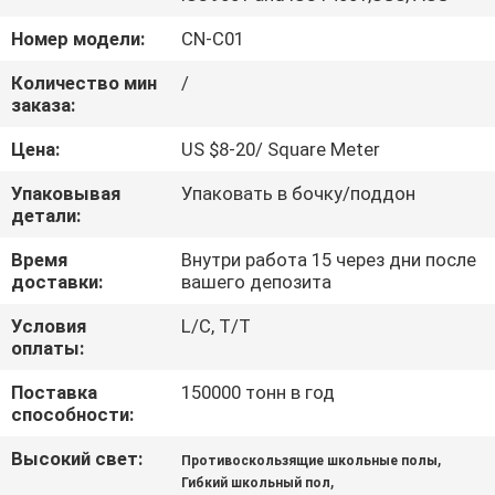
КАЧЕСТВА
Номер модели:
CN-C01
СВЯЖИТЕСЬ
Количество мин
/
заказа:
МЫ
Цена:
US $8-20/ Square Meter
СПРОСИТЕ
Упаковывая
Упаковать в бочку/поддон
детали:
ЦИТАТУ
Время
Внутри работа 15 через дни после
доставки:
вашего депозита
КАРТА
Условия
L/C, T/T
САЙТА
оплаты:
Поставка
150000 тонн в год
PRIVACY
способности:
POLICY
Высокий свет:
,
Противоскользящие школьные полы
,
Гибкий школьный пол