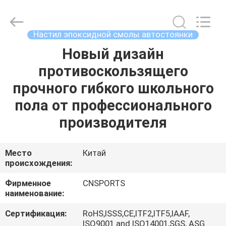
ChangNuo
New
Materials
Co.,
Ltd..
Настил эпоксидной смолы автостоянки
All
Rights
Новый дизайн
ДОМ
Reserved.
противоскользящего
ПРОДУКТЫ
прочного гибкого школьного
пола от профессионального
О
производителя
НАС
Место
Китай
происхождения:
ПУТЕШЕСТВИЕ
ФАБРИКИ
Фирменное
CNSPORTS
наименование:
ПРОВЕРКА
Сертификация:
RoHS,ISSS,CE,ITF2,ITF5,IAAF,
ISO9001 and ISO14001,SGS, ASG